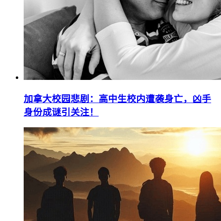
加拿大校园悲剧：高中生校内遭袭身亡，凶手
身份成谜引关注！