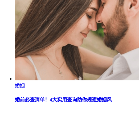
婚姻
婚前必查清单！4大实用查询助你规避婚姻风