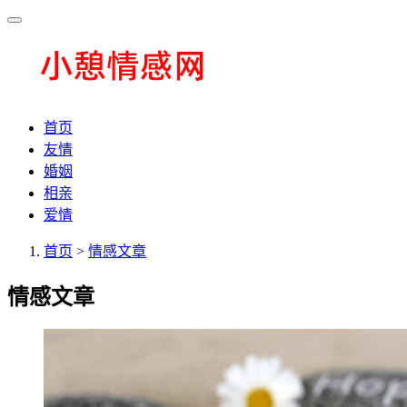
首页
友情
婚姻
相亲
爱情
首页
>
情感文章
情感文章