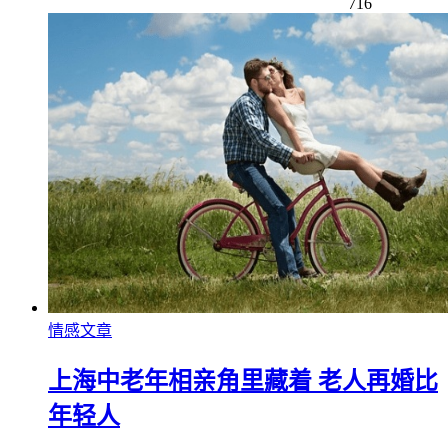
716
情感文章
上海中老年相亲角里藏着 老人再婚比
年轻人