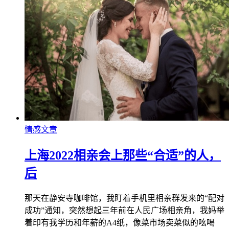
情感文章
上海2022相亲会上那些“合适”的人，
后
那天在静安寺咖啡馆，我盯着手机里相亲群发来的“配对
成功”通知，突然想起三年前在人民广场相亲角，我妈举
着印有我学历和年薪的A4纸，像菜市场卖菜似的吆喝