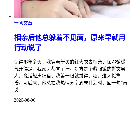
情感文章
相亲后他总躲着不见面，原来早就用
行动说了
记得那年冬天，我穿着新买的红大衣去相亲，咖啡馆暖
气开得足，我额头都冒了汗。对方是个戴眼镜的斯文男
人，说话轻声细语，我第一眼就觉得，嗯，这人挺靠
谱。可后来，他总在我热情分享周末计划时，回一句“再
说...
2026-08-06