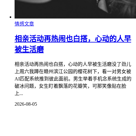
情感文章
相亲活动再热闹也白搭，心动的人早
被生活磨
相亲活动再热闹也白搭，心动的人早被生活磨没了劲儿
上周六我蹲在赣州滨江公园的樱花树下，看一对男女被
AI匹配系统推到彼此面前。男生举着手机念系统生成的
破冰问题，女生盯着飘落的花瓣笑，可那笑像贴在脸
上...
2026-08-05