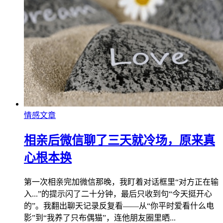
情感文章
相亲后微信聊了三天就冷场，原来真
心根本换
第一次相亲完加微信那晚，我盯着对话框里“对方正在输
入...”的提示闪了二十分钟，最后只收到句“今天挺开心
的”。我翻出聊天记录反复看——从“你平时爱看什么电
影”到“我养了只布偶猫”，连他朋友圈里晒...