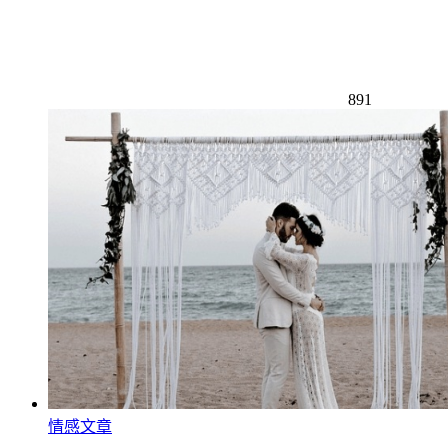
891
情感文章