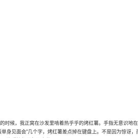
的时候，我正窝在沙发里啃着热乎乎的烤红薯。手指无意识地在
版单身见面会”几个字，烤红薯差点掉在键盘上。不是因为惊讶，