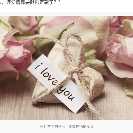
头，连爱情都要赶限定款了？”
图1: 东莞的冬日，爱情在悄悄发芽