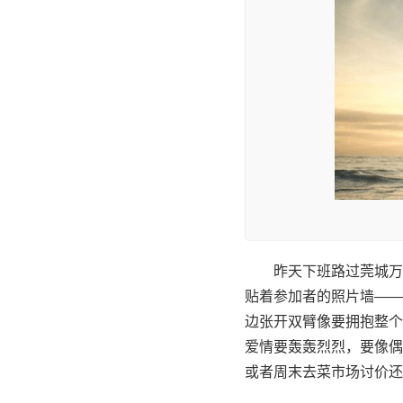
昨天下班路过莞城万
贴着参加者的照片墙——
边张开双臂像要拥抱整个
爱情要轰轰烈烈，要像偶
或者周末去菜市场讨价还