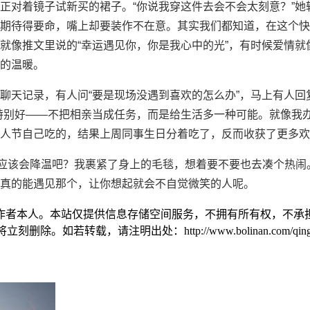
正对着镜子试新买的裙子。“你说我穿这件去会不会太刻意？”她
期待得要命，嘴上却要装作不在意。其实我们都知道，在这个快
就像推文里说的“幸运遇见你，你是我心中的光”，有时候爱情就
的温暖。
聊天记录，有人问“要是现场没遇到喜欢的怎么办”，马上有人回
特别好——不把相亲当成任务，而是给生活多一种可能。就像我
人节自己吃的，结果上周同事生日分着吃了，反而收获了更多欢
莞应该会降温吧？我裹紧了身上的毛毯，想着要不要也去凑个热闹
真的能遇见那个，让你想起就会不自觉微笑的人呢。
作者本人。本站仅提供信息存储空间服务，不拥有所有权，不承担
。如若转载，请注明出处：http://www.bolinan.com/qinggan/