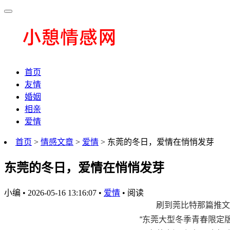
首页
友情
婚姻
相亲
爱情
首页
>
情感文章
>
爱情
> 东莞的冬日，爱情在悄悄发芽
东莞的冬日，爱情在悄悄发芽
小编
•
2026-05-16 13:16:07
•
爱情
•
阅读
刷到莞比特那篇推文
“东莞大型冬季青春限定