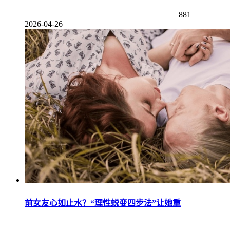
881
2026-04-26
前女友心如止水？“理性蜕变四步法”让她重