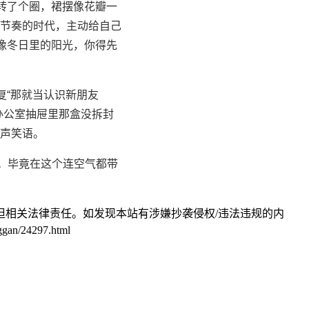
转了个圈，裙摆像花瓣一
节奏的时代，主动给自己
像冬日里的阳光，你得先
复“那就当认识新朋友
办公室抽屉里那盒没拆封
声笑语。
。毕竟在这个连空气都带
相关法律责任。如发现本站有涉嫌抄袭侵权/违法违规的内
24297.html