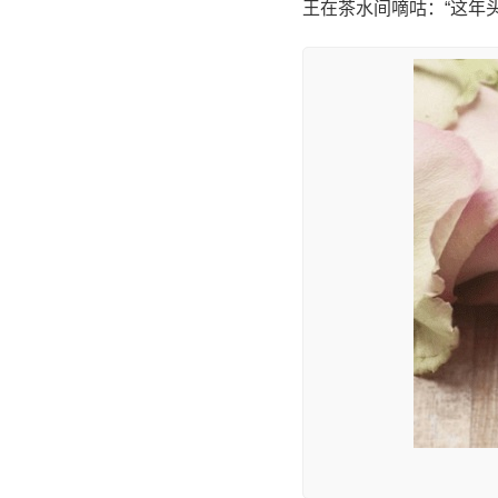
王在茶水间嘀咕：“这年