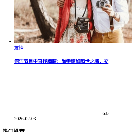
友情
何洁节目中直抒胸臆：尚雯婕如隔世之墙，交
633
2026-02-03
热门推荐