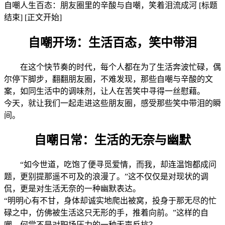
自嘲人生百态：朋友圈里的辛酸与自嘲，笑着泪流成河 [标题
结束] [正文开始]
自嘲开场：生活百态，笑中带泪
在这个快节奏的时代，每个人都在为了生活奔波忙碌，偶
尔停下脚步，翻翻朋友圈，不难发现，那些自嘲与辛酸的文
案，如同生活中的调味剂，让人在苦笑中寻得一丝慰藉。
今天，就让我们一起走进这些朋友圈，感受那些笑中带泪的瞬
间。
自嘲日常：生活的无奈与幽默
“如今世道，吃饱了便寻觅爱情，而我，却连温饱都成问
题，更别提那遥不可及的浪漫了。”这不仅仅是对现状的调
侃，更是对生活无奈的一种幽默表达。
“明明心有不甘，身体却诚实地爬出被窝，投身于那无尽的忙
碌之中，仿佛被生活这只无形的手，推着向前。”这样的自
嘲，何尝不是对职场压力的一种无声反抗？