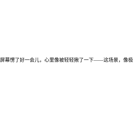
屏幕愣了好一会儿，心里像被轻轻揪了一下——这场景，像极