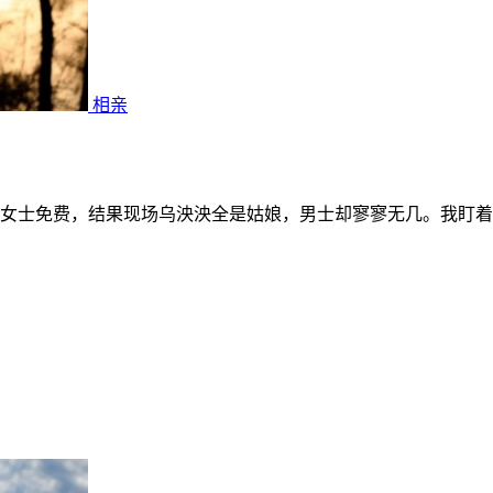
相亲
女士免费，结果现场乌泱泱全是姑娘，男士却寥寥无几。我盯着