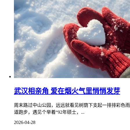
武汉相亲角 爱在烟火气里悄悄发芽
周末路过中山公园，远远就看见树荫下支起一排排彩色雨
道跑步，遇见个举着“92年硕士，...
2026-04-28