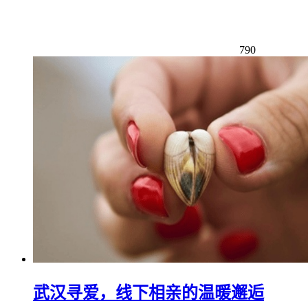
790
武汉寻爱，线下相亲的温暖邂逅