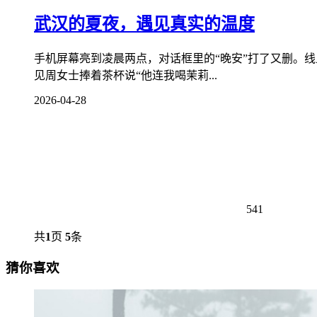
武汉的夏夜，遇见真实的温度
手机屏幕亮到凌晨两点，对话框里的“晚安”打了又删。
见周女士捧着茶杯说“他连我喝茉莉...
2026-04-28
541
共
1
页
5
条
猜你喜欢