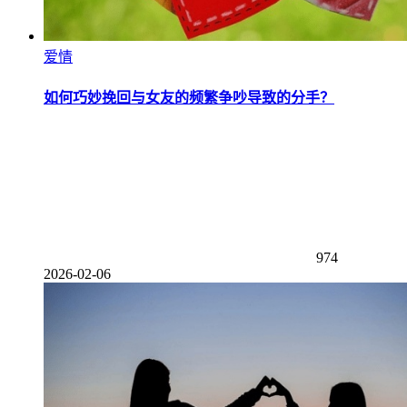
爱情
如何巧妙挽回与女友的频繁争吵导致的分手？
974
2026-02-06