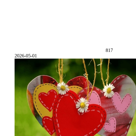
817
2026-05-01