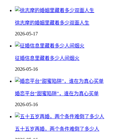
徐志摩的婚姻里藏着多少双面人生
2026-05-17
征婚信息里藏着多少人间烟火
2026-05-16
婚恋平台“甜蜜陷阱”，谁在为真心买单
2026-05-16
五十五岁再婚，两个条件难倒了多少人