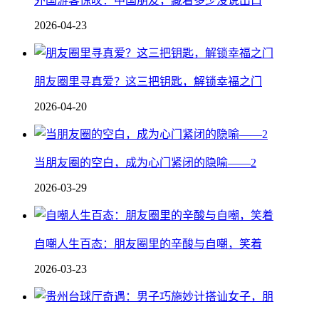
外国游客惊叹：中国朋友，藏着多少没说出口
2026-04-23
朋友圈里寻真爱？这三把钥匙，解锁幸福之门
2026-04-20
当朋友圈的空白，成为心门紧闭的隐喻——2
2026-03-29
自嘲人生百态：朋友圈里的辛酸与自嘲，笑着
2026-03-23