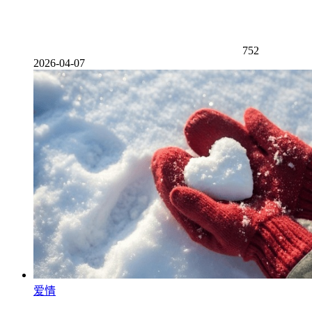
752
2026-04-07
爱情