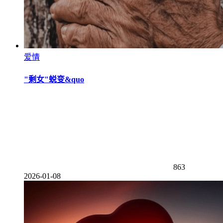
爱情
"剩女"蜕变&quo
863
2026-01-08