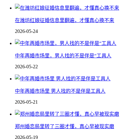
在潍坊红娘征婚信息里翻遍，才懂真心换不来
2026-05-24
中年再婚市场里，男人找的不是伴是“工具人
2026-05-22
中年再婚市场里 男人找的不是伴是工具人
2026-05-21
郑州婚恋局里转了三圈才懂，真心早被现实磨
2026-05-19