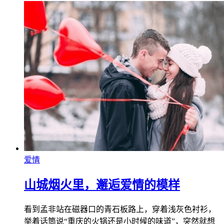
爱情
山城烟火里，邂逅爱情的模样
看到孟非站在磁器口的青石板路上，穿着浅灰色衬衫，
举着话筒说“重庆的火锅还是小时候的味道”，突然就想