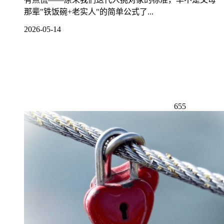
那辈"铁饭碗+老实人"的简单公式了...
2026-05-14
655