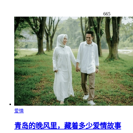
665
爱情
青岛的晚风里，藏着多少爱情故事