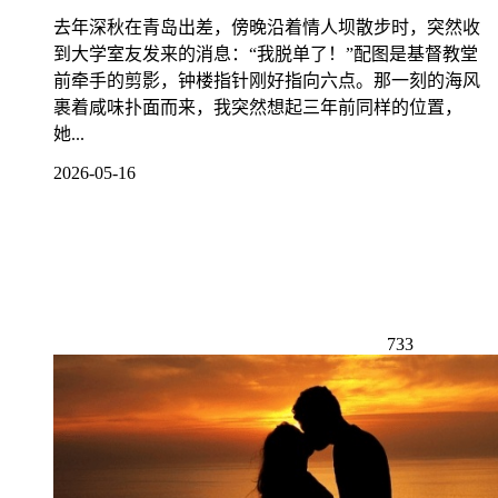
去年深秋在青岛出差，傍晚沿着情人坝散步时，突然收
到大学室友发来的消息：“我脱单了！”配图是基督教堂
前牵手的剪影，钟楼指针刚好指向六点。那一刻的海风
裹着咸味扑面而来，我突然想起三年前同样的位置，
她...
2026-05-16
733