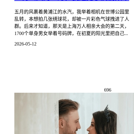
五月的风裹着黄浦江的水汽，我举着相机在世博公园里
乱转，本想拍几张绣球花，却被一片彩色气球拽进了人
群。后来才知道，那天是上海万人相亲大会的第二天，
1700个单身男女举着号码牌，在初夏的阳光里把自己...
2026-05-12
696