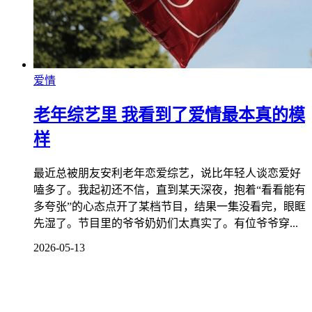
爱情
老年综艺里 我看到了爱情最本真的模
样
最近总被朋友安利老年恋爱综艺，说比年轻人谈恋爱好
嗑多了。我起初还不信，直到某天深夜，抱着“看看能有
多夸张”的心态点开了某档节目，结果一集没看完，眼眶
先湿了。节目里的爷爷奶奶们太真实了。有位爷爷穿...
2026-05-13