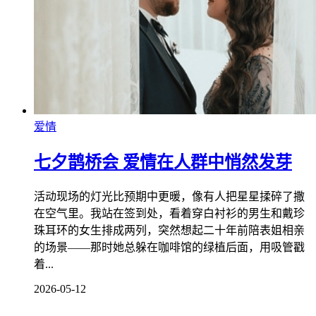
爱情
七夕鹊桥会 爱情在人群中悄然发芽
活动现场的灯光比预期中更暖，像有人把星星揉碎了撒
在空气里。我站在签到处，看着穿白衬衫的男生和戴珍
珠耳环的女生排成两列，突然想起二十年前陪表姐相亲
的场景——那时她总躲在咖啡馆的绿植后面，用吸管戳
着...
2026-05-12