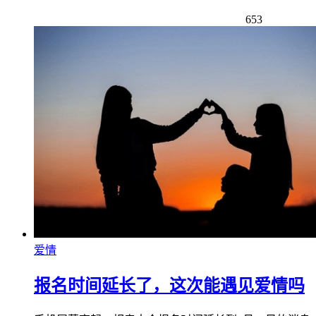
653
爱情
报名时间延长了，这次能遇见爱情吗