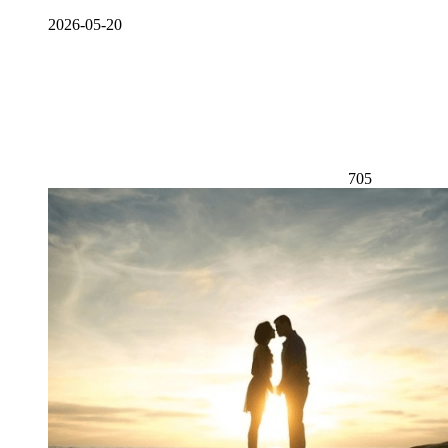
2026-05-20
705