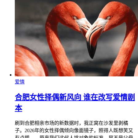
爱情
合肥女性择偶新风向 谁在改写爱情剧
本
刷到合肥相亲市场的新数据时，我正窝在沙发里剥橘
子。2026年的女性择偶倾向像面镜子，照得人既想笑又
有点慌——原来我们这代人挑对象的标准，早不是父母