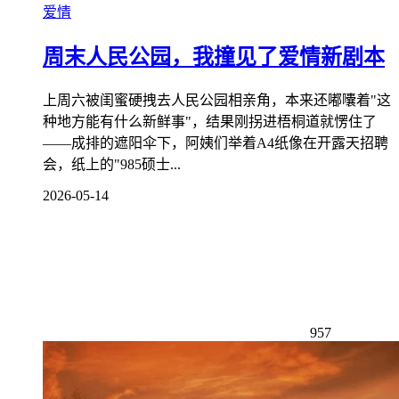
爱情
周末人民公园，我撞见了爱情新剧本
上周六被闺蜜硬拽去人民公园相亲角，本来还嘟囔着"这
种地方能有什么新鲜事"，结果刚拐进梧桐道就愣住了
——成排的遮阳伞下，阿姨们举着A4纸像在开露天招聘
会，纸上的"985硕士...
2026-05-14
957