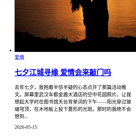
爱情
七夕江城寻缘 爱情会来敲门吗
去年七夕，我抱着半信半疑的心态点开了那篇活动推
文。屏幕里武汉车都金盾大酒店的空中花园照片，让我
想起大学时在图书馆天台背单词的下午——阳光穿过玻
璃穹顶，在木地板上投下菱形的光斑。那时的我绝不会
想到...
2026-05-15