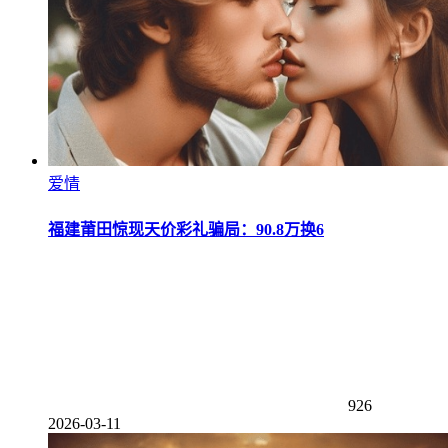
爱情
福建莆田惊现天价彩礼骗局：90.8万换6
926
2026-03-11