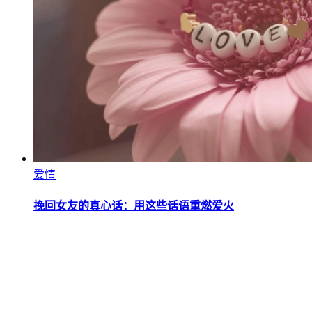
爱情
挽回女友的真心话：用这些话语重燃爱火