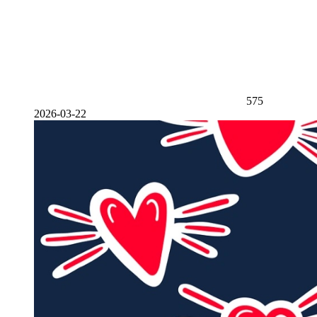
575
2026-03-22