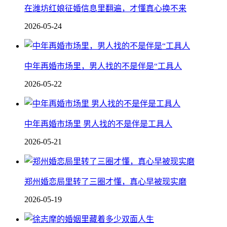
在潍坊红娘征婚信息里翻遍，才懂真心换不来
2026-05-24
中年再婚市场里，男人找的不是伴是“工具人
2026-05-22
中年再婚市场里 男人找的不是伴是工具人
2026-05-21
郑州婚恋局里转了三圈才懂，真心早被现实磨
2026-05-19