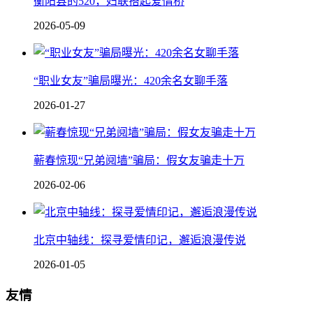
衡阳县的520，妇联搭起爱情桥
2026-05-09
“职业女友”骗局曝光：420余名女聊手落
2026-01-27
蕲春惊现“兄弟阋墙”骗局：假女友骗走十万
2026-02-06
北京中轴线：探寻爱情印记，邂逅浪漫传说
2026-01-05
友情