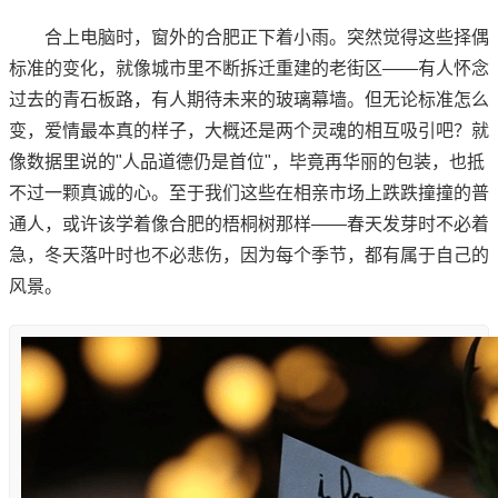
合上电脑时，窗外的合肥正下着小雨。突然觉得这些择偶
标准的变化，就像城市里不断拆迁重建的老街区——有人怀念
过去的青石板路，有人期待未来的玻璃幕墙。但无论标准怎么
变，爱情最本真的样子，大概还是两个灵魂的相互吸引吧？就
像数据里说的"人品道德仍是首位"，毕竟再华丽的包装，也抵
不过一颗真诚的心。至于我们这些在相亲市场上跌跌撞撞的普
通人，或许该学着像合肥的梧桐树那样——春天发芽时不必着
急，冬天落叶时也不必悲伤，因为每个季节，都有属于自己的
风景。