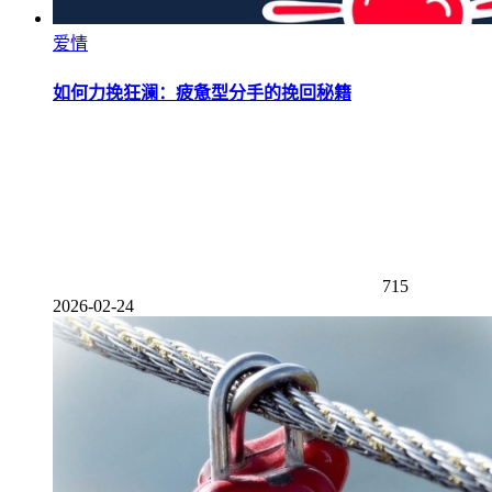
爱情
如何力挽狂澜：疲惫型分手的挽回秘籍
715
2026-02-24