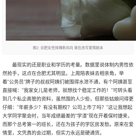
图2: 合肥女性择偶新风向 谁在改写爱情剧本
最现实的还是职业和学历的考量。数据里说体制内男性依
然抢手，这点在合肥尤其明显。上周陪表妹去相亲角，举
着"公务员"牌子的叔叔阿姨们被围得水泄不通，有个阿姨甚至
直接喊："我家女儿是老师，就想找个稳定工作的！"可转头看
到几个私企高管的资料，虽然围的人少些，但那些姑娘问得更
仔细："年薪多少？有没有期权？公司上市了吗？"这让我想起
大学同学聚会时，当年成绩最差的"学渣"现在开着保时捷来，
而那个总考第一的班长，还在为孩子的学区房发愁。原来在爱
情里，文凭真的会过期，但实力永远是硬通货。