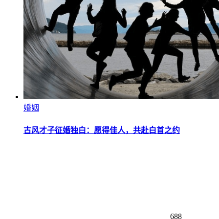
婚姻
古风才子征婚独白：愿得佳人，共赴白首之约
688