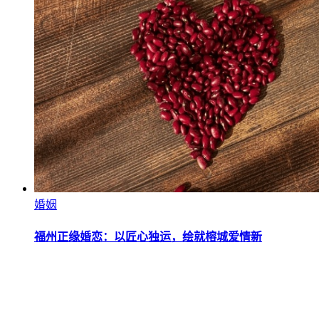
婚姻
福州正缘婚恋：以匠心独运，绘就榕城爱情新