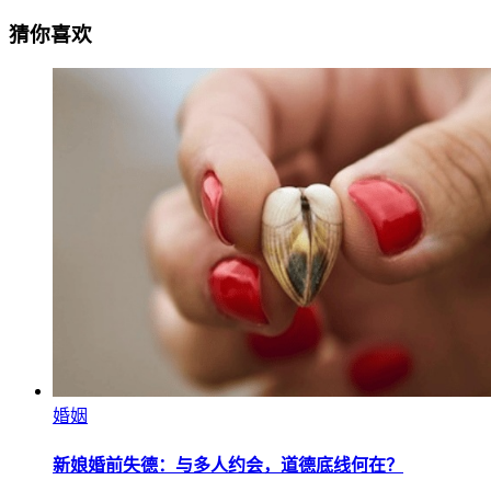
猜你喜欢
婚姻
新娘婚前失德：与多人约会，道德底线何在？