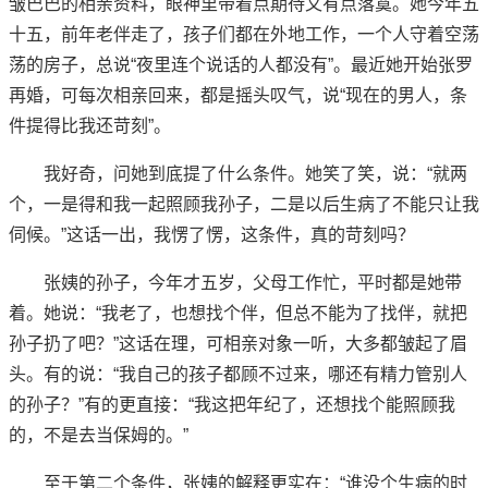
皱巴巴的相亲资料，眼神里带着点期待又有点落寞。她今年五
十五，前年老伴走了，孩子们都在外地工作，一个人守着空荡
荡的房子，总说“夜里连个说话的人都没有”。最近她开始张罗
再婚，可每次相亲回来，都是摇头叹气，说“现在的男人，条
件提得比我还苛刻”。
我好奇，问她到底提了什么条件。她笑了笑，说：“就两
个，一是得和我一起照顾我孙子，二是以后生病了不能只让我
伺候。”这话一出，我愣了愣，这条件，真的苛刻吗？
张姨的孙子，今年才五岁，父母工作忙，平时都是她带
着。她说：“我老了，也想找个伴，但总不能为了找伴，就把
孙子扔了吧？”这话在理，可相亲对象一听，大多都皱起了眉
头。有的说：“我自己的孩子都顾不过来，哪还有精力管别人
的孙子？”有的更直接：“我这把年纪了，还想找个能照顾我
的，不是去当保姆的。”
至于第二个条件，张姨的解释更实在：“谁没个生病的时