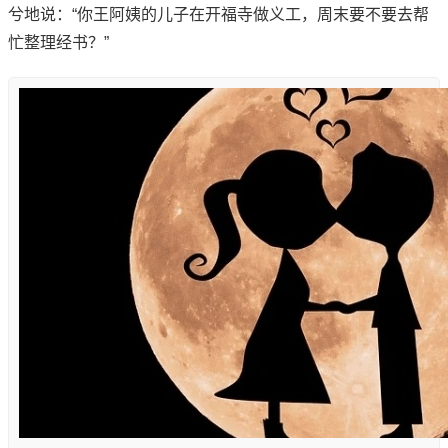
兮地说：“你王阿姨的儿子在开福寺做义工，周末要不要去帮
忙整理经书？”