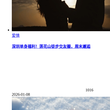
爱情
深圳单身福利！莲花山徒步交友圈，周末邂逅
1016
2026-01-08