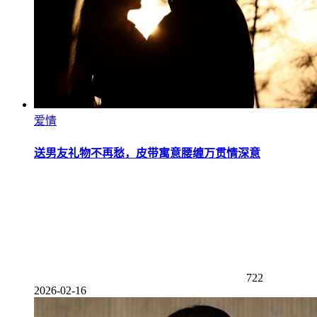
爱情
送男友礼物不再愁，皮带寓意腰缠万贯情深意
722
2026-02-16