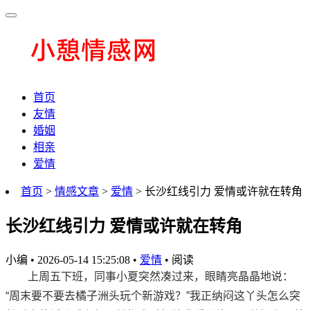
首页
友情
婚姻
相亲
爱情
首页
>
情感文章
>
爱情
> 长沙红线引力 爱情或许就在转角
长沙红线引力 爱情或许就在转角
小编
•
2026-05-14 15:25:08
•
爱情
•
阅读
上周五下班，同事小夏突然凑过来，眼睛亮晶晶地说：
“周末要不要去橘子洲头玩个新游戏？”我正纳闷这丫头怎么突