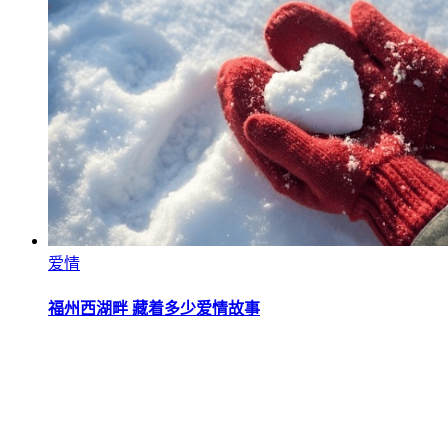
爱情
福州西湖畔 藏着多少爱情故事