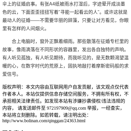
伞上的征婚启事。有张A4纸被雨水打湿后，字迹晕开成淡墨
色的云，下面歪歪扭扭写着"寻能一起看云的人"。或许这就是
最动人的征婚——不需要华丽的辞藻，只要让对方看见，你眼
里有怎样的人间烟火。
合上电脑时，窗外正飘着细雨。那些散落在征婚专栏里的
故事，像雨滴落在不同形状的容器里，发出各自独特的声响。
有人听见孤独，有人听见期待，而我听见的，是无数颗渴望温
暖的心，在数字时代的荒原上，固执地敲打着摩斯密码般的求
爱信号。
版权声明：本文内容由互联网用户自发贡献，该文观点仅代表
作者本人。本站仅提供信息存储空间服务，不拥有所有权，不
承担相关法律责任。如发现本站有涉嫌抄袭侵权/违法违规的
内容， 请发送邮件至 972197909@qq.com 举报，一经查实，
本站将立刻删除。如若转载，请注明出处：
http://www.bolinan.com/qinggan/24363.html