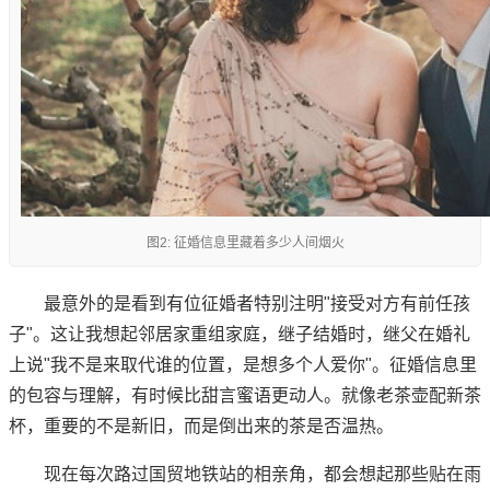
图2: 征婚信息里藏着多少人间烟火
最意外的是看到有位征婚者特别注明"接受对方有前任孩
子"。这让我想起邻居家重组家庭，继子结婚时，继父在婚礼
上说"我不是来取代谁的位置，是想多个人爱你"。征婚信息里
的包容与理解，有时候比甜言蜜语更动人。就像老茶壶配新茶
杯，重要的不是新旧，而是倒出来的茶是否温热。
现在每次路过国贸地铁站的相亲角，都会想起那些贴在雨