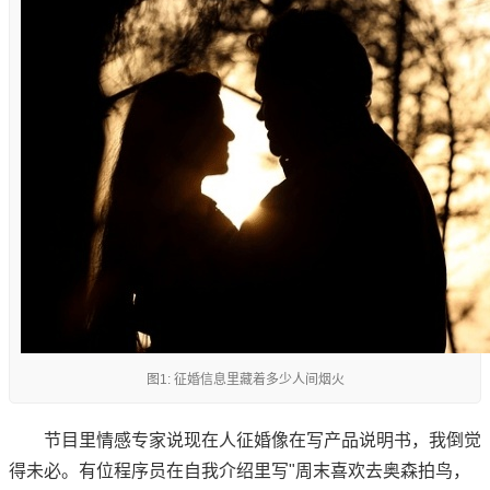
图1: 征婚信息里藏着多少人间烟火
节目里情感专家说现在人征婚像在写产品说明书，我倒觉
得未必。有位程序员在自我介绍里写"周末喜欢去奥森拍鸟，