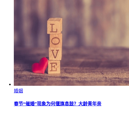
婚姻
春节“催婚”现象为何偃旗息鼓？大龄青年亲