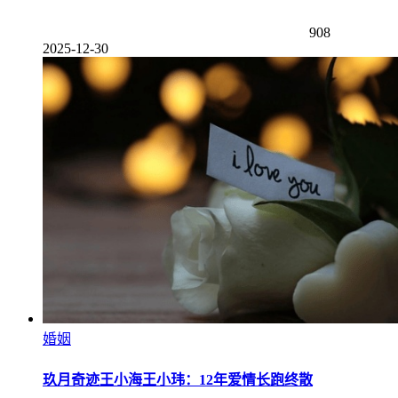
908
2025-12-30
婚姻
玖月奇迹王小海王小玮：12年爱情长跑终散