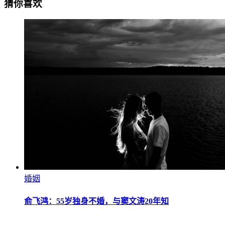
猜你喜欢
婚姻
俞飞鸿：55岁独身不婚，与窦文涛20年知