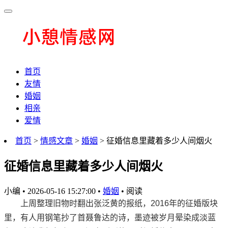
首页
友情
婚姻
相亲
爱情
首页
>
情感文章
>
婚姻
> 征婚信息里藏着多少人间烟火
征婚信息里藏着多少人间烟火
小编
•
2026-05-16 15:27:00
•
婚姻
•
阅读
上周整理旧物时翻出张泛黄的报纸，2016年的征婚版块
里，有人用钢笔抄了首聂鲁达的诗，墨迹被岁月晕染成淡蓝