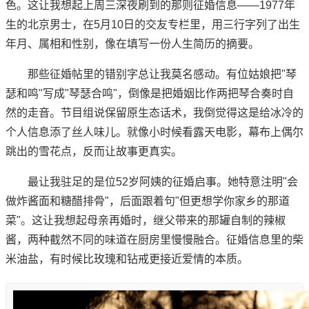
色。这让我想起上周三深夜刷到的那则征婚信息——1977年
生的北京男士，在5月10日的交友专栏里，用三行字列了出生
年月、属相和性别，像在填写一份人生简历的摘要。
那些征婚帖里的错别字总让我莫名感动。有位姑娘把"琴
瑟和鸣"写成"琴瑟合鸣"，倒像是把婚姻比作两把琴合奏时自
然的走音。节目组说保留原生态话术，我倒觉得这是给冰冷的
个人信息添了丝人味儿。就像小时候看露天电影，幕布上偶尔
跳出的雪花点，反而让故事更真实。
最让我驻足的是位52岁阿姨的征婚启事。她特意注明"会
做炸酱面和糖醋排骨"，后面跟着句"但更想学你家乡的那道
菜"。这让我想起母亲再婚时，继父带来的那罐自制的辣椒
酱，两种截然不同的味道在厨房里慢慢融合。征婚信息里的柴
米油盐，有时候比玫瑰和钻戒更接近爱情的本质。