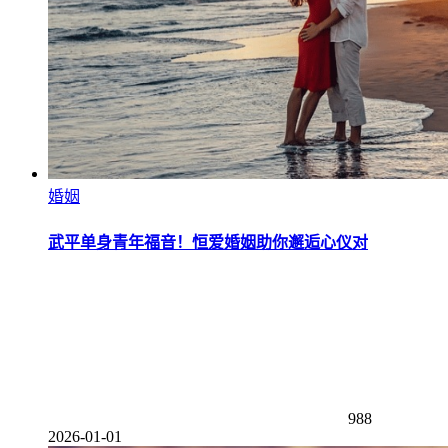
婚姻
武平单身青年福音！恒爱婚姻助你邂逅心仪对
988
2026-01-01