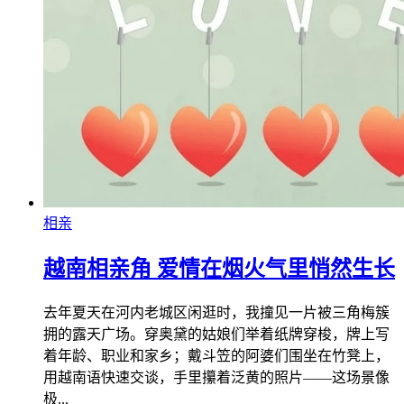
相亲
越南相亲角 爱情在烟火气里悄然生长
去年夏天在河内老城区闲逛时，我撞见一片被三角梅簇
拥的露天广场。穿奥黛的姑娘们举着纸牌穿梭，牌上写
着年龄、职业和家乡；戴斗笠的阿婆们围坐在竹凳上，
用越南语快速交谈，手里攥着泛黄的照片——这场景像
极...