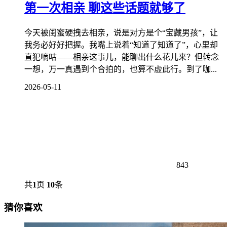
第一次相亲 聊这些话题就够了
今天被闺蜜硬拽去相亲，说是对方是个“宝藏男孩”，让
我务必好好把握。我嘴上说着“知道了知道了”，心里却
直犯嘀咕——相亲这事儿，能聊出什么花儿来？但转念
一想，万一真遇到个合拍的，也算不虚此行。到了咖...
2026-05-11
843
共
1
页
10
条
猜你喜欢