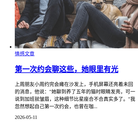
情感文章
第一次约会聊这些，她眼里有光
上周朋友小周约完会瘫在沙发上，手机屏幕还亮着未回
的消息，他说："她聊到养了五年的猫时眼睛发亮，可一
说到加班就皱眉，这种细节比星座合不合真实多了。"我
忽然想起自己第一次约会，也曾在咖...
2026-05-11