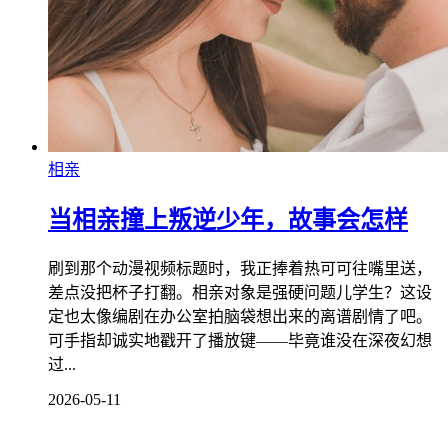
相亲
当相亲撞上叛逆少年，故事会怎样
刷到那个动漫视频标题时，我正捧着热可可往嘴里送，
差点没把杯子打翻。相亲对象是强硬问题儿学生？这设
定也太像编剧在办公室拍脑袋想出来的离谱剧情了吧。
可手指却诚实地戳开了播放键——毕竟谁没在深夜幻想
过...
2026-05-11