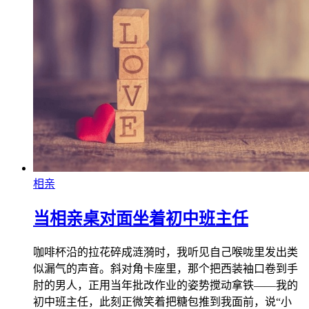
相亲
当相亲桌对面坐着初中班主任
咖啡杯沿的拉花碎成涟漪时，我听见自己喉咙里发出类
似漏气的声音。斜对角卡座里，那个把西装袖口卷到手
肘的男人，正用当年批改作业的姿势搅动拿铁——我的
初中班主任，此刻正微笑着把糖包推到我面前，说“小