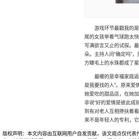
游戏环节最戳我的是
尾的女孩举着气球跑太快
写满欲言又止的试探。最
朵。主持人问“确定吗”
方睫毛上的水珠都成了星
最暖的是幸福家庭返
是我要找的人”。原来爱
她爱吃的甜品店，在她加
非说“好的爱情是彼此成
到有对老人互相搀扶着看
来不是年轻人的专利，它
版权声明：本文内容由互联网用户自发贡献，该文观点仅代表