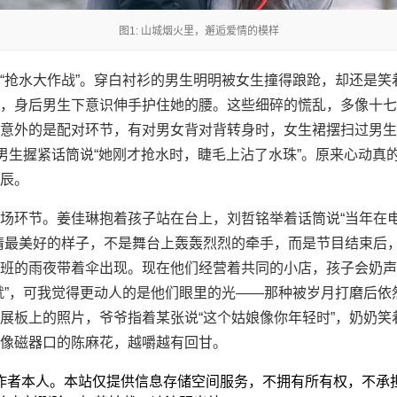
图1: 山城烟火里，邂逅爱情的模样
“抢水大作战”。穿白衬衫的男生明明被女生撞得踉跄，却还是笑
，身后男生下意识伸手护住她的腰。这些细碎的慌乱，多像十七
意外的是配对环节，有对男女背对背转身时，女生裙摆扫过男生
，男生握紧话筒说“她刚才抢水时，睫毛上沾了水珠”。原来心动真
辰。
场环节。姜佳琳抱着孩子站在台上，刘哲铭举着话筒说“当年在
情最美好的样子，不是舞台上轰轰烈烈的牵手，而是节目结束后
班的雨夜带着伞出现。现在他们经营着共同的小店，孩子会奶声奶
就”，可我觉得更动人的是他们眼里的光——那种被岁月打磨后依
展板上的照片，爷爷指着某张说“这个姑娘像你年轻时”，奶奶笑
像磁器口的陈麻花，越嚼越有回甘。
作者本人。本站仅提供信息存储空间服务，不拥有所有权，不承担