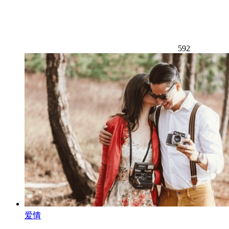
592
爱情