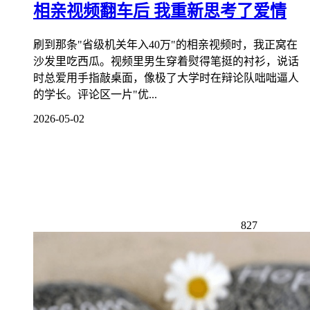
相亲视频翻车后 我重新思考了爱情
刷到那条"省级机关年入40万"的相亲视频时，我正窝在
沙发里吃西瓜。视频里男生穿着熨得笔挺的衬衫，说话
时总爱用手指敲桌面，像极了大学时在辩论队咄咄逼人
的学长。评论区一片"优...
2026-05-02
827