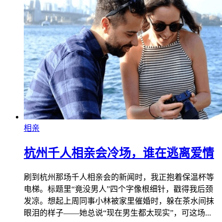
相亲
杭州千人相亲会冷场，谁在逃离爱情
刷到杭州那场千人相亲会的新闻时，我正抱着保温杯等
电梯。标题里“竟没男人”四个字像根细针，戳得我后颈
发凉。想起上周同事小林被家里催婚时，躲在茶水间抹
眼泪的样子——她总说“现在男生都太现实”，可这场...