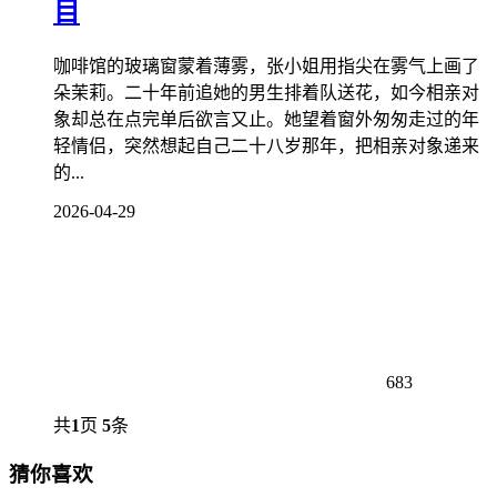
目
咖啡馆的玻璃窗蒙着薄雾，张小姐用指尖在雾气上画了
朵茉莉。二十年前追她的男生排着队送花，如今相亲对
象却总在点完单后欲言又止。她望着窗外匆匆走过的年
轻情侣，突然想起自己二十八岁那年，把相亲对象递来
的...
2026-04-29
683
共
1
页
5
条
猜你喜欢