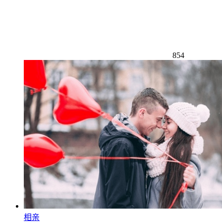
854
相亲