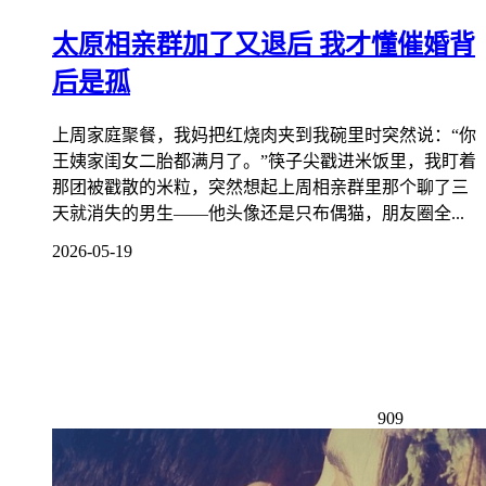
太原相亲群加了又退后 我才懂催婚背
后是孤
上周家庭聚餐，我妈把红烧肉夹到我碗里时突然说：“你
王姨家闺女二胎都满月了。”筷子尖戳进米饭里，我盯着
那团被戳散的米粒，突然想起上周相亲群里那个聊了三
天就消失的男生——他头像还是只布偶猫，朋友圈全...
2026-05-19
909