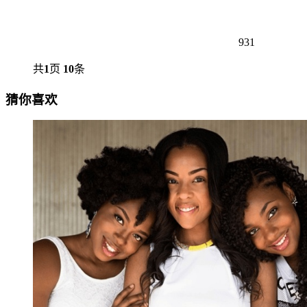
931
共
1
页
10
条
猜你喜欢