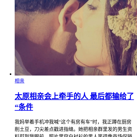
相亲
太原相亲会上牵手的人 最后都输给了
“条件
我妈举着手机冲我喊“这个有房有车”时，我正蹲在厨房
削土豆，刀尖差点戳进指缝。她把相亲群里发的男生资
料怼到我眼前，照片里穿白衬衫的男人笑得像商场促销