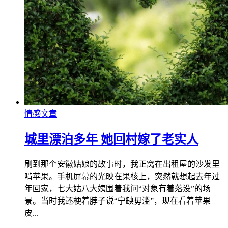
情感文章
城里漂泊多年 她回村嫁了老实人
刷到那个安徽姑娘的故事时，我正窝在出租屋的沙发里
啃苹果。手机屏幕的光映在果核上，突然就想起去年过
年回家，七大姑八大姨围着我问“对象有着落没”的场
景。当时我还梗着脖子说“宁缺毋滥”，现在看着苹果
皮...