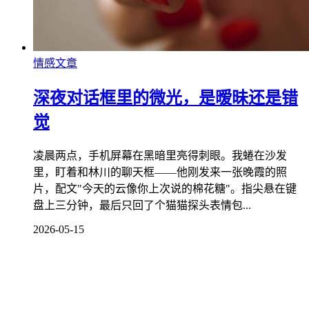
情感文章
深夜对话框里的微光，是暧昧还是错
觉
凌晨两点，手机屏幕在黑暗里亮得刺眼。我蜷在沙发
里，盯着和林川的聊天框——他刚发来一张晚霞的照
片，配文"今天的云像你上次说的棉花糖"。指尖悬在键
盘上三分钟，最后只回了个猫猫探头表情包...
2026-05-15