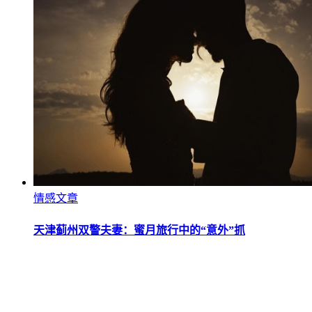
情感文章
天津蓟州双警夫妻：蜜月旅行中的“意外”抓