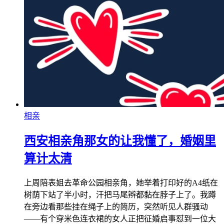
相亲
西安相亲角那女的让我懂了，婚姻里
算计太清
上周陪表姐去革命公园相亲角，她举着打印好的A4纸在
树荫下站了半小时，汗把马尾辫都黏在脖子上了。我蹲
在旁边看那些挂在绳子上的简历，突然听见人群骚动
——有个穿米色连衣裙的女人正把征婚启事怼到一位大