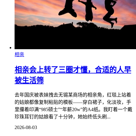
相亲
相亲会上转了三圈才懂，合适的人早
被生活筛
去年国庆被表妹拽去无锡某商场的相亲角，红毯上站着
的姑娘都像复制粘贴的模板——穿白裙子，化淡妆，手
里攥着印满“985硕士”“年薪20w”的A4纸。我盯着一个戴
珍珠耳钉的姑娘看了十分钟，她始终低头刷...
2026-08-03