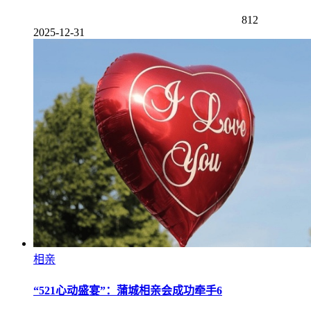
812
2025-12-31
相亲
“521心动盛宴”：蒲城相亲会成功牵手6