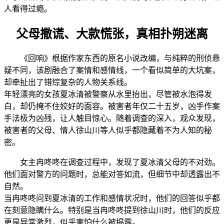
人看得过瘾。
父母撒谎、大款慌张，真相扑朔迷离
《回响》根据作家东西的原名小说改编，与纯粹的刑侦悬
疑不同，该剧融合了案情和感情线，一个看似简单的大坑案，
却牵扯出了错综复杂的人物关系线。
年轻漂亮的女孩夏冰清被警察从水里抬出，尽管被水泡得发
白，却仍掩不住姣好的面容。被害者年仅二十五岁，凶手作案
手法极为凶残，让人触目惊心。随着调查的深入，观众发现，
被害者的父母、情人徐山川等人似乎都隐藏着不为人知的秘
密。
女主冉咚咚在调查过程中，发现了夏冰清父母的不对劲。
他们面对警方的问题时，总能对答如流，但细节中却透露出不
自然。
当冉咚咚问到夏冰清的工作和感情状况时，他们的回答似乎都
在刻意隐瞒什么。特别是当冉咚咚提到徐山川时，他们的反应
更是异常激烈，似乎害怕什么被揭露。