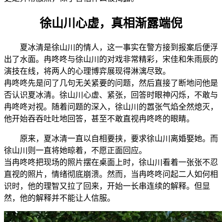
徐山川心虚，真相渐露端倪
夏冰清是徐山川的情人，这一事实在警方接到报案后便浮
出了水面。冉咚咚与徐山川的对戏非常精彩，宋佳和朱雨辰的
演技在线，将两人的心理博弈展现得淋漓尽致。
冉咚咚先是问了几句无关紧要的问题，然后直接了断地问他是
否认识夏冰清。徐山川心虚、紧张，回答时眼神闪烁，不敢与
冉咚咚对视。随着问题的深入，徐山川的嚣张气焰全然熄灭，
他开始吞吞吐吐地回答，甚至不敢直视冉咚咚的眼睛。
原来，夏冰清一直以自相要挟，要求徐山川离婚娶她。而
徐山川则一直将她晾着，不愿正面回应。
当冉咚咚把现场的照片摆在桌面上时，徐山川看着一张张不忍
直视的照片，情绪彻底崩溃。然而，当冉咚咚问起二人如何相
识时，他的理智又拉了回来，开始一长串连续的解释。但显
然，他的解释并不能让人信服。