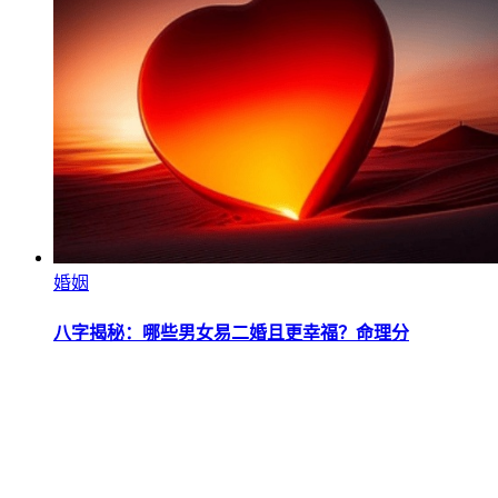
婚姻
八字揭秘：哪些男女易二婚且更幸福？命理分