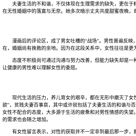
夫妻生活的不和谐，不仅体现在生理需求的缺失，更在于精
在无性婚姻中的落寞与无奈。她多次暗示丈夫共度甜蜜夜晚，
漫画后的评论区，成了男女吐槽的“战场”。男性普遍反映，
在，婚姻尚有挽救的余地。因为在这段关系中，女性往往是更
态度不积极尚可通过沟通与努力改善，但能力缺失却是一种
让健康的男性难以理解女性的委屈。
现代生活的压力，养儿育女的艰辛，都在无形中磨灭了女性的
欲”，贫贱夫妻百事哀，其中或许就包括了夫妻生活的和谐与否
女性不配合的态度，大多源于生活的疲惫和对男性情感的失望
的需求也会随之增加。
有女性留言表示，对性的获取并不一定非到最后那一步，拥