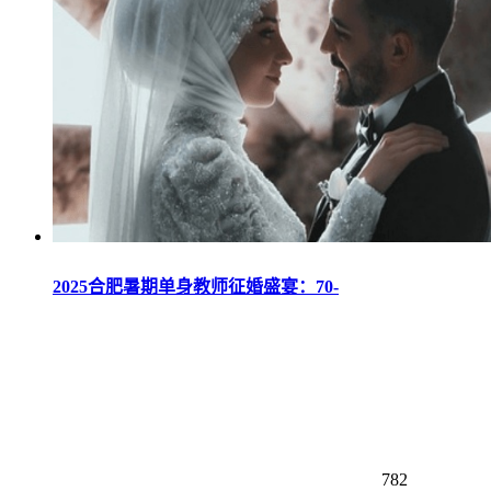
2025合肥暑期单身教师征婚盛宴：70-
782