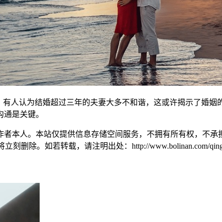
有人认为结婚超过三年的夫妻大多不和谐，这或许揭示了婚姻
沟通是关键。
作者本人。本站仅提供信息存储空间服务，不拥有所有权，不承担
。如若转载，请注明出处：http://www.bolinan.com/qinggan/