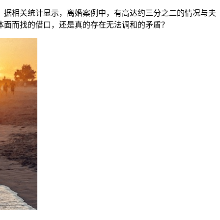
据相关统计显示，离婚案例中，有高达约三分之二的情况与夫
体面而找的借口，还是真的存在无法调和的矛盾？