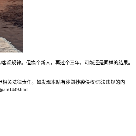
的客观规律。但换个新人，再过个三年，可能还是同样的结果。
相关法律责任。如发现本站有涉嫌抄袭侵权/违法违规的内
1449.html