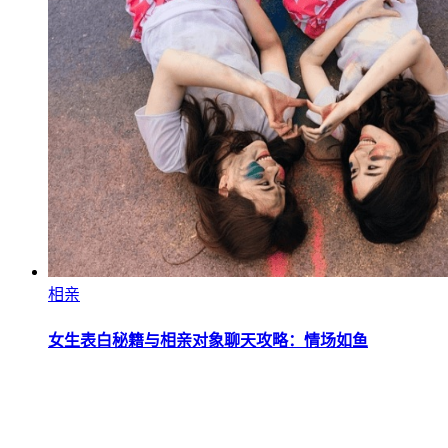
相亲
女生表白秘籍与相亲对象聊天攻略：情场如鱼