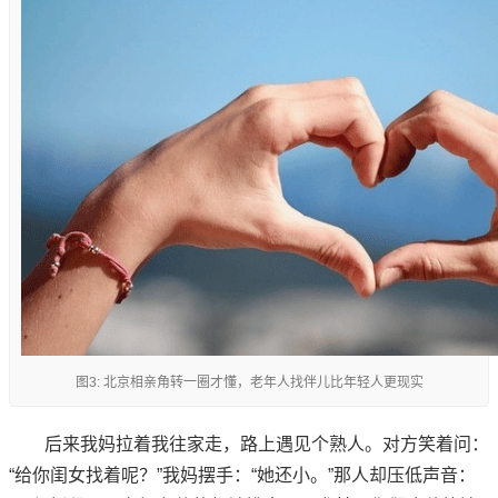
图3: 北京相亲角转一圈才懂，老年人找伴儿比年轻人更现实
后来我妈拉着我往家走，路上遇见个熟人。对方笑着问：
“给你闺女找着呢？”我妈摆手：“她还小。”那人却压低声音：