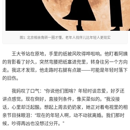
图1: 北京相亲角转一圈才懂，老年人找伴儿比年轻人更现实
王大爷站在原地，手里的纸被风吹得哗啦响。他盯着阿姨
的背影看了好久，突然弯腰把纸塞进兜里，转身往另一个方向
走。我这才发现，他走路时右腿有点跛——可能是年轻时落下
的旧伤。
我妈叹了口气：“你说他们图啥？年轻时谈恋爱，好歹还
讲点感觉。现在倒好，直接列条件，像买菜似的。”我没接
话，心里却泛起酸。想起上周去奶奶家，她正对着电视里的相
亲节目抹眼泪：“现在的年轻人啊，动不动就离婚。我们那时
候，吵得再凶也没想过分开。”