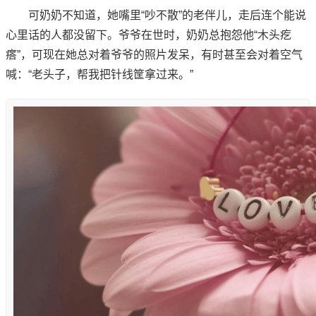
可奶奶不知道，她嘴里“吵不散”的老伴儿，走后连个能说
心里话的人都没留下。爷爷在世时，奶奶总抱怨他“木头疙
瘩”，可现在她总对着爷爷的照片发呆，有时甚至会对着空气
喊：“老头子，帮我把针线筐拿过来。”