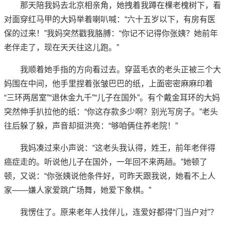
那天陪我妈去北京相亲角，她拽着我蹲在棵老槐树下，看
对面穿红马甲的大妈举着喇叭喊：“六十五岁以下，有房有医
保的过来！”我妈突然戳我胳膊：“你记不记得你张姨？她前年
老伴走了，现在天天往这儿跑。”
我顺着她手指的方向看过去。穿蓝毛衣的老头正被三个大
妈围在中间，他手里捏着张皱巴巴的纸，上面密密麻麻印着
“三环两居室”“退休金九千”“儿子在国外”。有个戴金耳环的大妈
突然伸手扒拉他的纸：“你这存款多少啊？别光写房子。”老头
往后躲了躲，声音却挺洪亮：“够咱俩住养老院！”
我妈凑过来小声说：“这老头我认得，姓王，前年老伴得
癌症走的。听说他儿子在国外，一年回不来两趟。”她顿了
顿，又说：“你张姨说他条件好，可昨天跟我说，她看不上人
家——嫌人家爱跳广场舞，她爱下象棋。”
我愣住了。原来老年人找伴儿，连爱好都得“门当户对”？