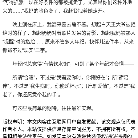
“可得抓紧！现在好条件的都被挑走了，尤其是你们这种外地
来的……”我妈的脸色变了，我赶紧拽着她走开。
晚上躺在床上，我翻来覆去睡不着。想起白天王大爷被拒
绝时的样子，想起奶奶对着照片发呆的背影，想起我妈被熟人
“提醒”时的尴尬……原来不管多大年纪，找伴儿这件事，从来
都逃不过“现实”二字。
年轻时总觉得“有情饮水饱”，可到了某个年纪才会懂——
所谓“合适”，不过是“我需要你时，你刚好在”；所谓“陪
伴”，不过是“我生病时，你能递杯水”；所谓“爱情”，不过是“我
老了，你还愿意牵我的手”。
可这些最简单的期待，往往最难实现。
版权声明：本文内容由互联网用户自发贡献，该文观点仅代表
作者本人。本站仅提供信息存储空间服务，不拥有所有权，不
承担相关法律责任。如发现本站有涉嫌抄袭侵权/违法违规的