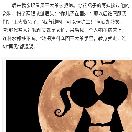
后来我亲眼看见王大爷被拒绝。穿花裙子的阿姨接过他的
资料，扫了两眼就皱眉头：“你儿子在国外？那以后谁照顾我
们？”王大爷急了：“我有钱啊！可以请护工！”阿姨却冷笑：
“钱能代替人？我前夫就是太忙，最后我一个人躺在病床上，
连杯水都够不着。”她把资料塞回王大爷手里，转身就走，连
句“再见”都没说。