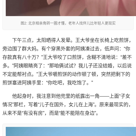
图2: 北京相亲角转一圈才懂，老年人找伴儿比年轻人更现实
下午三点，太阳晒得人发晕。王大爷坐在长椅上吃煎饼，
旁边围了群大妈。有个穿黑外套的阿姨凑过去，低声问：“你
存款真有八十万？”王大爷咬了口煎饼，含糊不清地说：“差不
多。”阿姨眼睛亮了：“那咱俩试试？我儿子还没结婚，以后说
不定能帮衬点。”王大爷嚼煎饼的动作顿了顿，突然把剩下的
煎饼塞进阿姨手里：“你吃吧，我吃饱了。”
他起身时，我注意到他兜里的纸露出一角——上面“子女
情况”那栏，写着“儿子在国外，女儿在上海”。原来最现实的，
从来不是“有没有房”，而是“能不能陪在身边”。