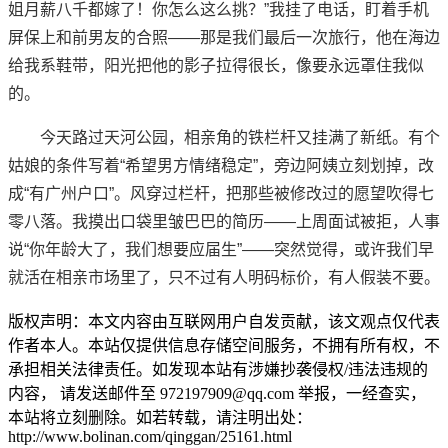
姐月薪八千都嫁了！你怎么这么挑？”我挂了电话，盯着手机
屏保上和前男友的合照——那是我们最后一次旅行，他在海边
给我系鞋带，阳光把他的影子拉得很长，像要永远罩住我似
的。
今天路过天河公园，相亲角的铁栏杆又挂满了新纸。有个
姑娘的条件写着“希望男方情绪稳定”，旁边阿姨立刻划掉，改
成“有广州户口”。风穿过栏杆，把那些被修改过的愿望吹得七
零八落。我摸出口袋里皱巴巴的简历——上周面试被拒，人事
说“你年龄大了，我们想要应届生”——突然觉得，或许我们早
就活在相亲市场里了，只不过有人明码标价，有人假装不要。
版权声明：本文内容由互联网用户自发贡献，该文观点仅代表
作者本人。本站仅提供信息存储空间服务，不拥有所有权，不
承担相关法律责任。如发现本站有涉嫌抄袭侵权/违法违规的
内容， 请发送邮件至 972197909@qq.com 举报，一经查实，
本站将立刻删除。如若转载，请注明出处：
http://www.bolinan.com/qinggan/25161.html