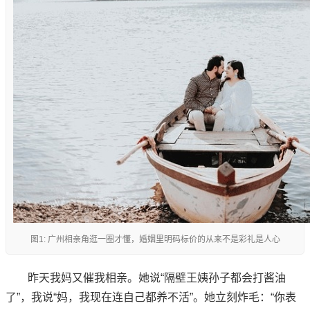
图1: 广州相亲角逛一圈才懂，婚姻里明码标价的从来不是彩礼是人心
昨天我妈又催我相亲。她说“隔壁王姨孙子都会打酱油
了”，我说“妈，我现在连自己都养不活”。她立刻炸毛：“你表