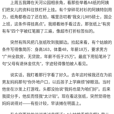
上周五我蹲在天河公园相亲角，看那些举着A4纸的阿姨
们把女儿的资料往铁栏杆上挂。有个穿碎花衬衫的阿姨特别用
力，纸角都卷边了还在拍，嘴里念叨着“我女儿985硕士，国企
上班，这条件得挂高点”。我顺着她手看过去，那张纸上“有房
有车”四个字被红笔圈了三遍，像超市打折标签似的。
突然有阵风把几张纸吹到我脚边。捡起来看，有个姑娘的
条件写得像简历：身高163，体重48，年薪18万，要求男方
“广州全款房，无贷款，年薪不低于25万”。最底下用铅笔补了
句“父母有退休金优先”，字迹轻得像怕被人看见。
说实话，我盯着那行字看了好久。去年这时候我还在为前
男友妈妈那句“你外地户口，以后孩子上学麻烦”掉眼泪。当时
他坐在沙发上打游戏，头都没抬说“我妈也是为咱们好”。后来
我提分手，他反而怪我“太计较”。现在看这张纸，突然觉得他
妈妈说得对——有些计较，早该摊在明面上。