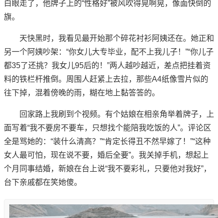
白眼走了，他牌子上的“性格好”被风吹得晃啊晃，像面快倒的
旗。
天快黑时，我看见最开始那个碎花衬衫阿姨还在。她正和
另一个阿姨吵架：“你女儿大专毕业，配不上我儿子！”“你儿子
都35了还挑？我女儿95后的！”两人越吵越近，差点把挂着资
料的铁栏杆推倒。周围人赶紧上去拉，那些A4纸像雪片似的
往下掉，混着傍晚的雨，糊在地上黏答答的。
回家路上我刷到个视频。有个姑娘在相亲角举着牌子，上
面写着“我不要房不要车，只想找个能陪我吃饭的人”。评论区
全是骂她的：“装什么清高？”“肯定长得丑不然早嫁了！”“这种
女人最可怕，现在说不要，婚后全要”。我关掉手机，想起上
个月同事结婚，新娘在台上说“我不要彩礼，只要他对我好”，
台下亲戚都在笑她傻。