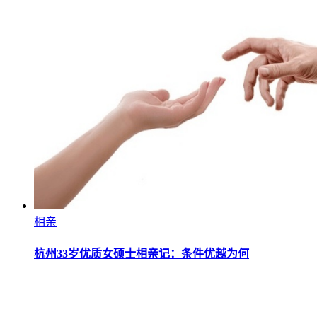
相亲
杭州33岁优质女硕士相亲记：条件优越为何