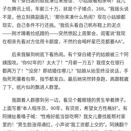
有个穿西装的叔叔凑过来搭话：“小姑娘看相亲啊？我儿
子在腾讯上班，年薪三十万，就是个子矮点，168。”我摇头说
不是，他立刻换副面孔：“那你来凑什么热闹？现在小姑娘都
现实，自己条件不行还挑。”我低头看自己帆布鞋上的泥点
——刚才蹲着捡纸蹭的——突然想起上周聚会，闺蜜说“我现
在相亲先看对方信用卡额度，不然约会喝杯星巴克都要AA”。
后来我躲到树底下看热闹。有个穿白裙子的姑娘被三个阿
姨围攻。“你92年的？太大了！”“月薪一万五？我侄女在银行
都两万了！”“没房？那结婚住哪儿？”姑娘从始至终没说话，手
指死死攥着包带，指节都发白。最后她突然转身跑，高跟鞋崴
了下，纸片似的飘进人群里。
我跟着人群挪到另一边，看见个戴眼镜的男生举着牌子。
上面写着“本人程序员，90年，有贷房，希望女方性格好”。有
阿姨扯着嗓子喊：“性格好能当饭吃啊？我女儿要找能帮衬家
里的！”男生脸涨得通红，小声说“我工资都上交的”。阿姨翻个