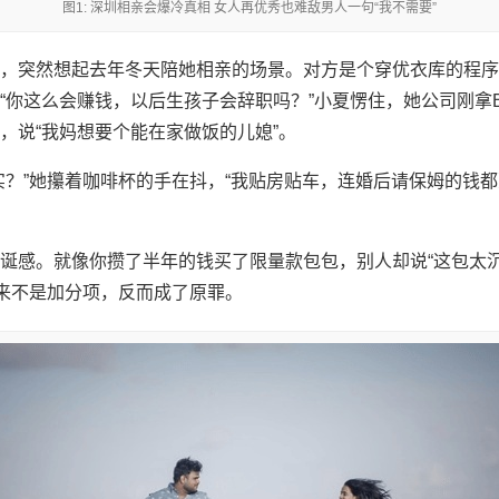
图1: 深圳相亲会爆冷真相 女人再优秀也难敌男人一句“我不需要”
，突然想起去年冬天陪她相亲的场景。对方是个穿优衣库的程序
“你这么会赚钱，以后生孩子会辞职吗？”小夏愣住，她公司刚拿
，说“我妈想要个能在家做饭的儿媳”。
实？”她攥着咖啡杯的手在抖，“我贴房贴车，连婚后请保姆的钱
诞感。就像你攒了半年的钱买了限量款包包，别人却说“这包太沉
从来不是加分项，反而成了原罪。