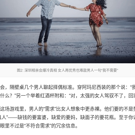
图2: 深圳相亲会爆冷真相 女人再优秀也难敌男人一句“我不需要”
会，隔壁桌几个男人聊起择偶标准。穿阿玛尼西装的那个说：“
什么？”另一个举着红酒杯附和：“对，太强的女人驾驭不了，回
这场游戏里，男人的“需求”比女人想象中更赤裸。他们要的不是
具人”——缺钱的要富婆，缺爱的要妈，缺面子的要花瓶。至于你
眼里不过是“不符合需求”的冗余信息。