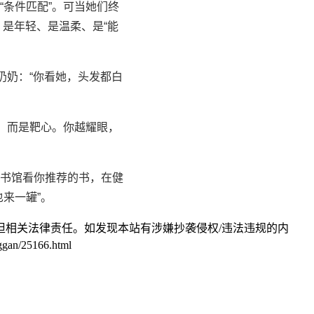
条件匹配”。可当她们终
，是年轻、是温柔、是“能
奶奶：“你看她，头发都白
，而是靶心。你越耀眼，
书馆看你推荐的书，在健
来一罐”。
相关法律责任。如发现本站有涉嫌抄袭侵权/违法违规的内
25166.html