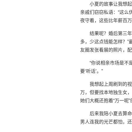
小夏的故事让我想起
亲戚们窃窃私语：“这么
夜守着，这些比年薪百万
结果呢？婚后第三年
多，少这点钱能怎样？”
友圈发张看展的照片，配
“你说相亲市场是不
要‘听话’。”
我想起上周刷到的视
万，但要找本地独生女，
她们大概还抱着“万一呢”
后来我陪小夏去算命
男人连我的光芒都怕，还