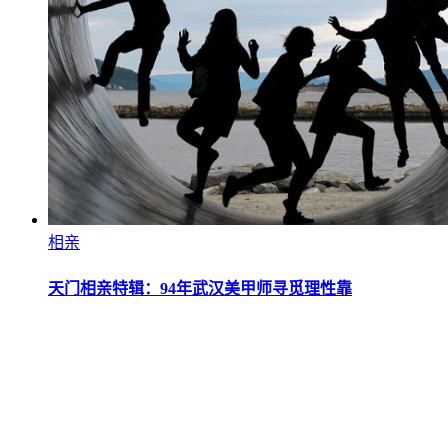
相亲
天门相亲特辑：94年武汉美甲师寻觅理性靠