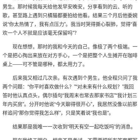
男生。那时候我每天给他发早安晚安，分享看到的云、听的
歌，甚至路上遇到只橘猫都要拍给他看。结果三个月后他委婉
说“你太热情了，我有点压力”。我当时哭得撕心裂肺，觉得“喜
欢一个人不就是应该毫无保留吗”？
现在想想，那时的我和今天的自己，像极了两个极端。一
个是把心掏出来放在对方手心，一个是把整个人生摊开在咖啡
桌上——可不管是哪种，都太用力了。
后来我又相过几次亲。有次遇到个男生，他全程只问了我
两个问题：“你平时喜欢做什么？”“对未来有什么规划？”我回
答时他认真点头，偶尔插句“我周末也常去那家书店”“我计划三
年内买房”。分开时他说“今天聊得很开心”，我居然没像以前那
样追问“那你觉得我怎么样”，只是笑着说“我也是”。
结果那是我唯一一次收到“明天有空一起吃饭吗”的消息。