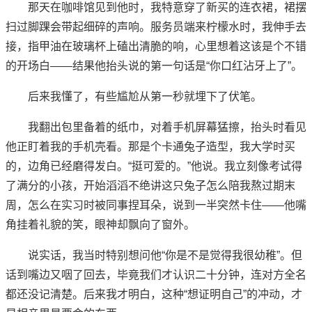
那天在咖啡馆见到他时，我特意穿了新买的连衣裙，裙摆
扫过脚踝会带起细碎的声响。服务员端来柠檬水时，我伸手去
接，指甲油在玻璃杯上磕出清脆的响，心里想着这该是个不错
的开场白——结果他抬头说的第一句话是“你口红沾牙上了”。
后来我懂了，有些尴尬从第一秒就埋下了伏笔。
我翻出包里备着的纸巾，对着手机屏幕猛擦，抬头时看见
他正盯着我的手机壳看。那是个卡通兔子造型，我大学时买
的，边角已经磨得发白。“挺可爱的。”他说。我立刻像考试得
了满分的小孩，开始滔滔不绝讲这只兔子怎么陪我熬过期末
周，怎么在实习时被同事捏耳朵，说到一半突然卡住——他嘴
角挂着礼貌的笑，眼神却飘向了窗外。
说实话，我当时特别想问他“你是不是觉得我很幼稚”。但
话到嘴边又咽了回去，毕竟我们才认识二十分钟，连对方全名
都还没记清楚。后来我才明白，这种“想证明自己”的冲动，才