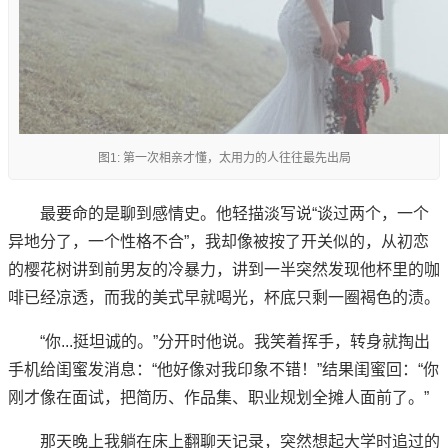
图1: 第一次相亲才懂，太用力的人往往最先出局
最要命的是聊到感情史。他轻描淡写说“谈过两个，一个
异地分了，一个性格不合”，我却像被按了开关似的，从初恋
的樱花树讲到前男友的冷暴力，讲到一半突然发现他杯里的咖
啡已经凉透，而我的美式早就喝光，杯底只剩一圈褐色的渍。
“你...挺坦诚的。”分开时他说。我笑着挥手，转身就掏出
手机给闺蜜发消息：“他好像对我印象不错！”结果闺蜜回：“你
刚才像在面试，把简历、作品集、职业规划全摊人面前了。”
那天晚上我躺在床上翻聊天记录，突然想起大学时追过的