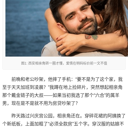
图1: 西安相亲角转一圈才懂，爱情在明码标价前一文不值
前晚和老公吵架，他摔了手机：“要不是为了这个家，我
至于天天加班到凌晨？”我蹲在地上捡碎片，突然想起相亲角
那个戴金链子的大叔——如果当初我选了那个“六合”的属羊
男，现在是不是就不用为房贷吵架了？
昨天路过兴庆宫公园，相亲角还在。穿碎花裙的阿姨换了
个新纸板，上面加粗了“必须全款房”五个字。穿汉服的姑娘不