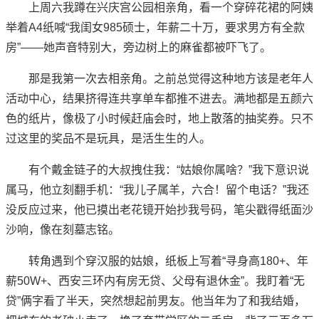
上周六我蹲在兴庆宫公园相亲角，看一个穿碎花裙的阿姨
举着A4纸喊“我闺女985硕士，年薪二十万，要求男方有全款
房”——她声音特别大，旁边树上的麻雀都被吓飞了。
那是我第一次去相亲角。之前总觉得这种地方该是老年人
活动中心，结果挤得连共享单车都推不进去。满地都是五颜六
色的纸片，像极了小时候赶庙会时，地上散落的抽奖券。只不
过这里的奖品不是玩具，是活生生的人。
有个戴金链子的大叔拽住我：“姑娘你属啥？”我下意识说
属马，他立刻翻手机：“我儿子属羊，六合！留个电话？”我还
没反应过来，他已摸出老花镜开始抄我号码，笔尖戳得纸面沙
沙响，像在刻墓志铭。
转角遇到个穿汉服的姑娘，纸板上写着“寻身高180+、年
薪50W+、西安三环内有房无贷、父母有退休金”。我盯着“无
贷”俩字看了半天，突然想起前男友。他当年为了和我结婚，