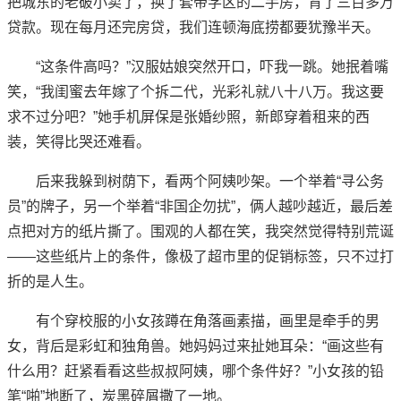
把城东的老破小卖了，换了套带学区的二手房，背了三百多万
贷款。现在每月还完房贷，我们连顿海底捞都要犹豫半天。
“这条件高吗？”汉服姑娘突然开口，吓我一跳。她抿着嘴
笑，“我闺蜜去年嫁了个拆二代，光彩礼就八十八万。我这要
求不过分吧？”她手机屏保是张婚纱照，新郎穿着租来的西
装，笑得比哭还难看。
后来我躲到树荫下，看两个阿姨吵架。一个举着“寻公务
员”的牌子，另一个举着“非国企勿扰”，俩人越吵越近，最后差
点把对方的纸片撕了。围观的人都在笑，我突然觉得特别荒诞
——这些纸片上的条件，像极了超市里的促销标签，只不过打
折的是人生。
有个穿校服的小女孩蹲在角落画素描，画里是牵手的男
女，背后是彩虹和独角兽。她妈妈过来扯她耳朵：“画这些有
什么用？赶紧看看这些叔叔阿姨，哪个条件好？”小女孩的铅
笔“啪”地断了，炭黑碎屑撒了一地。