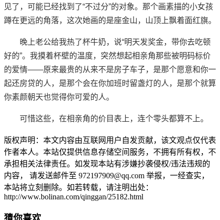
见了，可能已经找到了“不过分”的对象。那个画素描的小女孩
蹲在更远的角落，这次她画的是座金山，山顶上飘着面红旗。
晚上老公给我热了杯牛奶，说“明天发奖金，带你去吃顿
好的”。我摸着杯壁的温度，突然想起相亲角那些被明码标价
的爱情——原来最贵的从来不是房子车子，是那个愿意和你一
起还房贷的人，是那个会在你加班时留盏灯的人，是那个就算
你素颜朝天也觉得你可爱的人。
可惜这些，在相亲角的价目表上，连个零头都算不上。
版权声明：本文内容由互联网用户自发贡献，该文观点仅代表
作者本人。本站仅提供信息存储空间服务，不拥有所有权，不
承担相关法律责任。如发现本站有涉嫌抄袭侵权/违法违规的
内容， 请发送邮件至 972197909@qq.com 举报，一经查实，
本站将立刻删除。如若转载，请注明出处：
http://www.bolinan.com/qinggan/25182.html
猜你喜欢