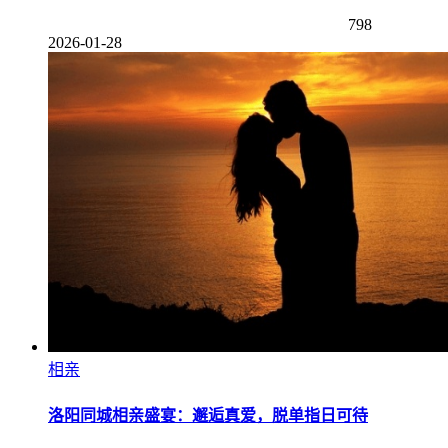
798
2026-01-28
相亲
洛阳同城相亲盛宴：邂逅真爱，脱单指日可待