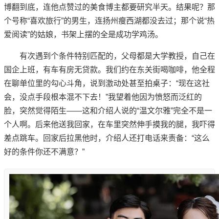
博翻到底，连他点赞过的美食博主都要研究半天。结果呢？那
个号称“喜欢旅行”的男生，连扬州瘦西湖都没去过；那个说“热
爱阅读”的姑娘，书架上摆的全是成功学鸡汤。
有次遇到个条件特别匹配的，父母都是大学教授，自己在
国企上班，有车有房无贷款。我们约在东关街喝咖啡，他全程
在聊单位里的勾心斗角，说到激动处甚至拍桌子：“现在这社
会，没点手段根本混不下去！”我望着他因为愤怒而泛红的
脸，突然觉得陌生——这和介绍人说的“温文尔雅”完全不是一
个人啊。后来他送我回家，在车里突然伸手摸我的腿，我吓得
差点跳车。回家后拉黑他时，介绍人还打电话来责备：“这么
好的条件你还不满意？”