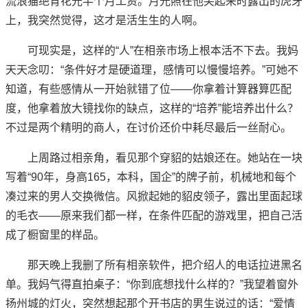
流浪猫绝育花光半个月工资。月光照在他笑起来时露出的虎牙
上，我突然觉得，这才是活生生的人啊。
可现实是，这样的“人”在相亲市场上根本活不下去。我妈
天天念叨：“条件好才是硬道理，感情可以慢慢培养。”可她不
知道，有些感情从一开始就错了位——你拿着计算器算匹配
度，他拿着放大镜找你的缺点，这样的“培养”能培养出什么？
不过是两个精明的商人，在讨价还价中耗尽最后一丝耐心。
上周路过相亲角，看见那个穿貂的姑娘还在。她站在一块
写着“90年，身高165，本科，国企”的牌子前，机械地和每个
凑过来的男人交换微信。风掀起她的貂皮领子，露出里面起球
的毛衣——原来我们都一样，在条件匹配的游戏里，把自己活
成了橱窗里的样品。
那天晚上我删了所有相亲软件，把介绍人的电话拉进黑名
单。我妈气得直拍桌子：“你到底想找什么样的？”我望着窗外
扬州城的灯火，突然想起那个开书店的男生说过的话：“爱情