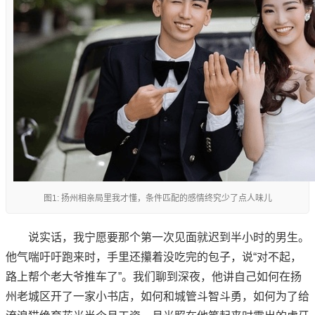
图1: 扬州相亲局里我才懂，条件匹配的感情终究少了点人味儿
说实话，我宁愿要那个第一次见面就迟到半小时的男生。
他气喘吁吁跑来时，手里还攥着没吃完的包子，说“对不起，
路上帮个老大爷推车了”。我们聊到深夜，他讲自己如何在扬
州老城区开了一家小书店，如何和城管斗智斗勇，如何为了给