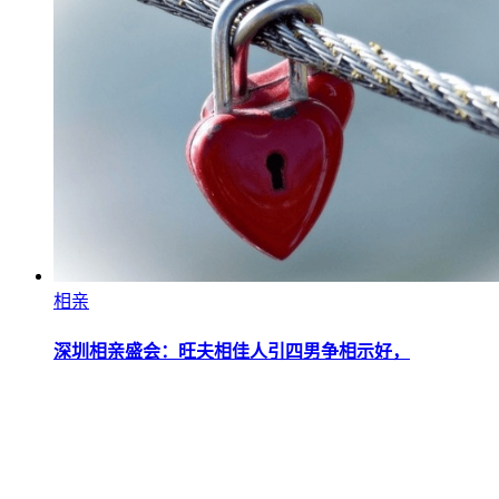
相亲
深圳相亲盛会：旺夫相佳人引四男争相示好，