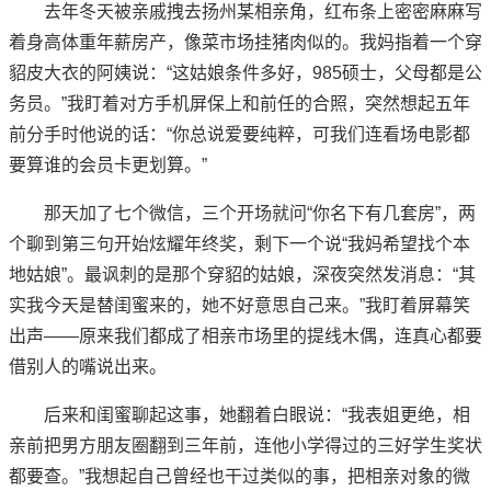
去年冬天被亲戚拽去扬州某相亲角，红布条上密密麻麻写
着身高体重年薪房产，像菜市场挂猪肉似的。我妈指着一个穿
貂皮大衣的阿姨说：“这姑娘条件多好，985硕士，父母都是公
务员。”我盯着对方手机屏保上和前任的合照，突然想起五年
前分手时他说的话：“你总说爱要纯粹，可我们连看场电影都
要算谁的会员卡更划算。”
那天加了七个微信，三个开场就问“你名下有几套房”，两
个聊到第三句开始炫耀年终奖，剩下一个说“我妈希望找个本
地姑娘”。最讽刺的是那个穿貂的姑娘，深夜突然发消息：“其
实我今天是替闺蜜来的，她不好意思自己来。”我盯着屏幕笑
出声——原来我们都成了相亲市场里的提线木偶，连真心都要
借别人的嘴说出来。
后来和闺蜜聊起这事，她翻着白眼说：“我表姐更绝，相
亲前把男方朋友圈翻到三年前，连他小学得过的三好学生奖状
都要查。”我想起自己曾经也干过类似的事，把相亲对象的微