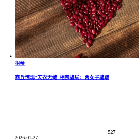
相亲
商丘惊现“天衣无缝”相亲骗局：两女子骗取
527
2026-01-27