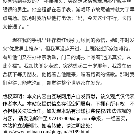
没有遇到喜欢的？"我摇摇头，突然想起活动现场那个戴金丝
眼镜的男生。他全程都在看手表，游戏环节故意输掉就为了早
点离场。散场时我听见他打电话："妈，今天这个不行，长得
太普通了。"
现在我的手机里还存着红线引力顾问的微信，她时不时发
来"优质男士推荐"，但我再没点开过。上周路过那家咖啡馆，
看见他们又在办相亲活动，门口的海报上写着"遇见真爱，从
此幸福"。我加快脚步走过，突然想起二十岁那年，我蹲在宿
舍楼下等男朋友，他抱着吉他跑来，唱着跑调的情歌。那时我
们穷得只能吃泡面，却觉得整个世界都在发光。
版权声明：本文内容由互联网用户自发贡献，该文观点仅代表
作者本人。本站仅提供信息存储空间服务，不拥有所有权，不
承担相关法律责任。如发现本站有涉嫌抄袭侵权/违法违规的
内容， 请发送邮件至 972197909@qq.com 举报，一经查实，
本站将立刻删除。如若转载，请注明出处：
http://www.bolinan.com/qinggan/25189.html