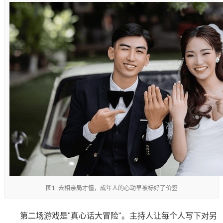
图1: 去相亲局才懂，成年人的心动早被标好了价签
第二场游戏是"真心话大冒险"。主持人让每个人写下对另