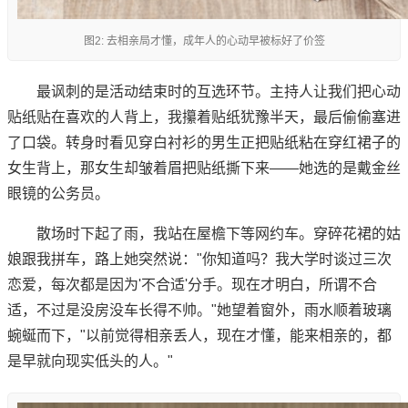
图2: 去相亲局才懂，成年人的心动早被标好了价签
最讽刺的是活动结束时的互选环节。主持人让我们把心动
贴纸贴在喜欢的人背上，我攥着贴纸犹豫半天，最后偷偷塞进
了口袋。转身时看见穿白衬衫的男生正把贴纸粘在穿红裙子的
女生背上，那女生却皱着眉把贴纸撕下来——她选的是戴金丝
眼镜的公务员。
散场时下起了雨，我站在屋檐下等网约车。穿碎花裙的姑
娘跟我拼车，路上她突然说："你知道吗？我大学时谈过三次
恋爱，每次都是因为'不合适'分手。现在才明白，所谓不合
适，不过是没房没车长得不帅。"她望着窗外，雨水顺着玻璃
蜿蜒而下，"以前觉得相亲丢人，现在才懂，能来相亲的，都
是早就向现实低头的人。"