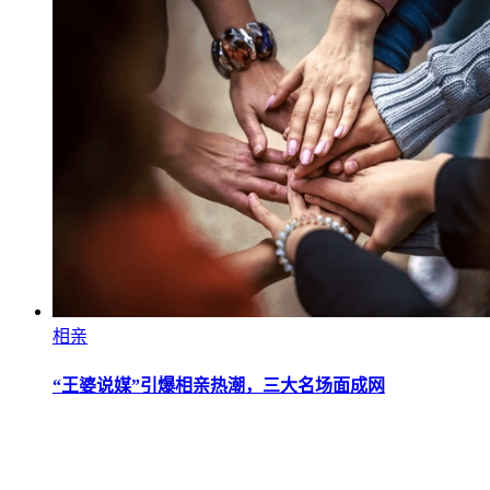
相亲
“王婆说媒”引爆相亲热潮，三大名场面成网