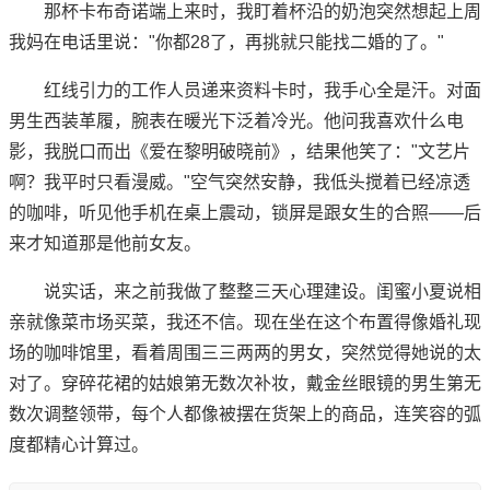
那杯卡布奇诺端上来时，我盯着杯沿的奶泡突然想起上周
我妈在电话里说："你都28了，再挑就只能找二婚的了。"
红线引力的工作人员递来资料卡时，我手心全是汗。对面
男生西装革履，腕表在暖光下泛着冷光。他问我喜欢什么电
影，我脱口而出《爱在黎明破晓前》，结果他笑了："文艺片
啊？我平时只看漫威。"空气突然安静，我低头搅着已经凉透
的咖啡，听见他手机在桌上震动，锁屏是跟女生的合照——后
来才知道那是他前女友。
说实话，来之前我做了整整三天心理建设。闺蜜小夏说相
亲就像菜市场买菜，我还不信。现在坐在这个布置得像婚礼现
场的咖啡馆里，看着周围三三两两的男女，突然觉得她说的太
对了。穿碎花裙的姑娘第无数次补妆，戴金丝眼镜的男生第无
数次调整领带，每个人都像被摆在货架上的商品，连笑容的弧
度都精心计算过。