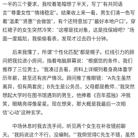
一半的三个要求，我咬着笔帽想了半天，写了"有共同语
言""尊重女性""情绪稳定"。结果收上来一看，男生们清一色写
着"温柔""贤惠""会做饭"，有个还特意加了"最好本地户口"。穿
红裙子的女生突然冷笑："这哪是找对象，这是找保姆吧？"场
面一度尴尬，我偷偷看表，发现才过去四十分钟。
后来我懂了，所谓"个性化匹配"都是幌子。红线引力的顾
问把我拉进小房间，指着电脑屏幕说："根据您的条件，我们
推荐了三位男士。"我凑过去看，资料上详细列着身高体重学
历年薪，甚至还有房产情况。顾问推了推眼镜："A先生虽然
离异，但有两套房；B先生是公务员，父母都是教师..."我突然
想起大学时在图书馆遇到的男生，他捧着《百年孤独》冲我
笑，眼睛亮得像星星。现在想来，那大概是我最后一次相
信"心动"这种玄学。
中场休息时我去洗手间，听见两个女生在补妆镜前聊
天。"我妈说这个不行，没编制。""我倒觉得C先生不错，虽然