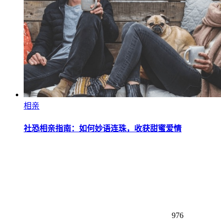
相亲
社恐相亲指南：如何妙语连珠，收获甜蜜爱情
976