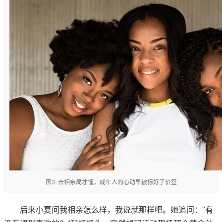
图3: 去相亲局才懂，成年人的心动早被标好了价签
后来小夏问我相亲怎么样，我说就那样吧。她追问："有