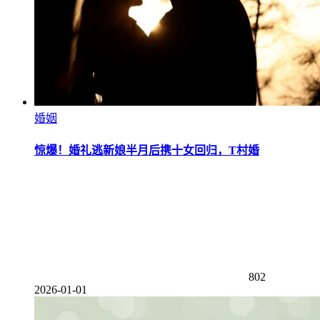
婚姻
惊爆！婚礼逃新娘半月后携十女回归，T村婚
802
2026-01-01