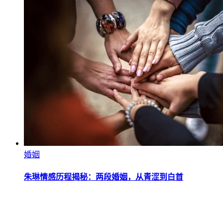
婚姻
朱琳情感历程揭秘：两段婚姻，从青涩到白首