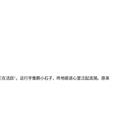
正在活跃"。这行字像颗小石子，咚地砸进心里泛起涟漪。原来