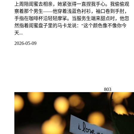
上周陪闺蜜去相亲，她紧张得一直捏我手心。我偷偷观
察着那个男生——他穿着浅蓝色衬衫，袖口卷到手肘，
手指在咖啡杯沿轻轻摩挲。当服务生端来甜点时，他忽
然指着闺蜜盘子里的马卡龙说：“这个颜色像不像你今
天...
2026-05-09
803