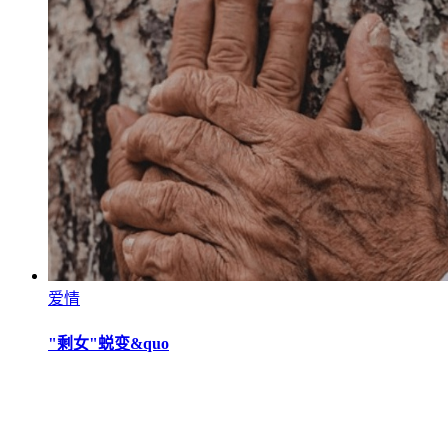
爱情
"剩女"蜕变&quo