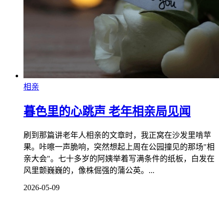
相亲
暮色里的心跳声 老年相亲局见闻
刷到那篇讲老年人相亲的文章时，我正窝在沙发里啃苹
果。咔嚓一声脆响，突然想起上周在公园撞见的那场"相
亲大会"。七十多岁的阿姨举着写满条件的纸板，白发在
风里颤巍巍的，像株倔强的蒲公英。...
2026-05-09