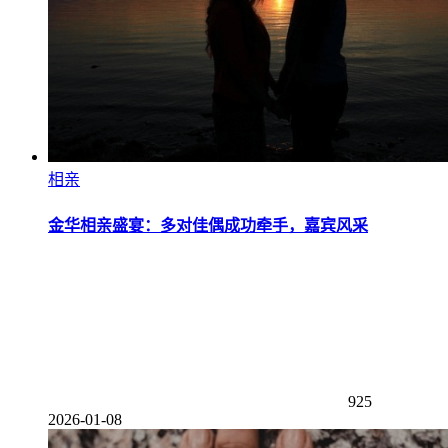
相亲
金华相亲盛宴：多对佳偶成功牵手，嘉宾风采
925
2026-01-08