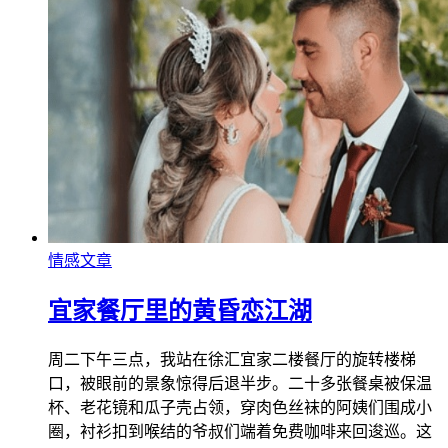
情感文章
宜家餐厅里的黄昏恋江湖
周二下午三点，我站在徐汇宜家二楼餐厅的旋转楼梯
口，被眼前的景象惊得后退半步。二十多张餐桌被保温
杯、老花镜和瓜子壳占领，穿肉色丝袜的阿姨们围成小
圈，衬衫扣到喉结的爷叔们端着免费咖啡来回逡巡。这