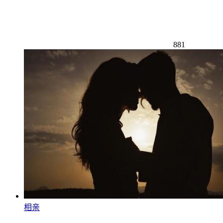
881
相亲