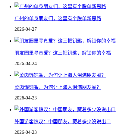
广州的单身朋友们，这里有个脱单新思路
2026-04-27
朋友圈里寻真爱？这三把钥匙，解锁你的幸福
2026-04-24
菜肉馄饨香，为何让上海人泪满朋友圈？
2026-04-23
外国游客惊叹：中国朋友，藏着多少没说出口
2026-04-23