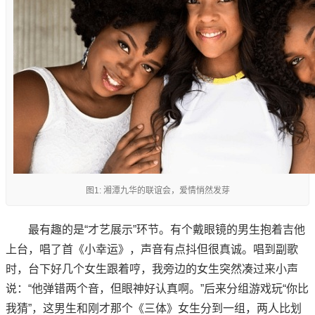
图1: 湘潭九华的联谊会，爱情悄然发芽
最有趣的是“才艺展示”环节。有个戴眼镜的男生抱着吉他
上台，唱了首《小幸运》，声音有点抖但很真诚。唱到副歌
时，台下好几个女生跟着哼，我旁边的女生突然凑过来小声
说：“他弹错两个音，但眼神好认真啊。”后来分组游戏玩“你比
我猜”，这男生和刚才那个《三体》女生分到一组，两人比划