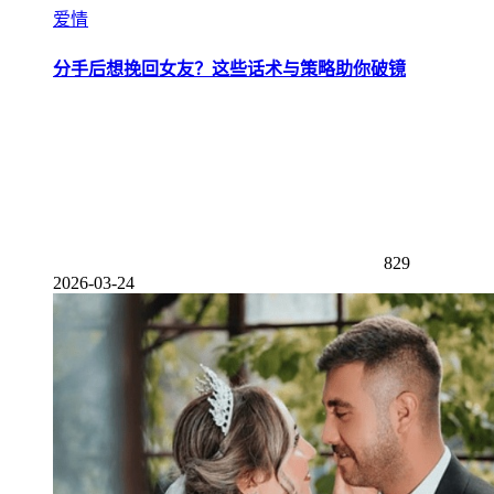
爱情
分手后想挽回女友？这些话术与策略助你破镜
829
2026-03-24