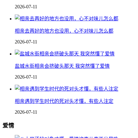
2026-07-11
相亲去再好的地方也没用，心不对味儿怎么都
2026-07-11
盐城水街相亲会挤破头那天 我突然懂了爱情
2026-07-11
相亲遇到学生时代的死对头才懂，有些人注定
2026-07-11
爱情