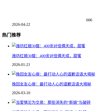
606
2026-04-22
热门推荐
潍坊红娘30载：400余对佳偶天成，甜蜜
2026-01-21
挽回女友心扉：最打动人心的道歉话语大揭秘
2026-03-10