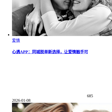
爱情
心遇APP：同城脱单新选择，让爱情触手可
685
2026-01-08