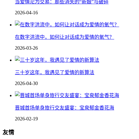
当爱情沦为交易：那些消失的“新娘”与破碎
2026-04-16
在数字洪流中，如何让对话成为爱情的氧气？
2026-03-26
三十岁这年，我遇见了爱情的新算法
2026-04-30
晋城首场单身旅行交友盛宴：宝泉郁金香花海
2026-02-19
友情