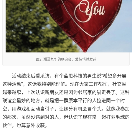
图2: 湘潭九华的联谊会，爱情悄然发芽
活动结束后看采访，有个蓝思科技的男生说“希望多开展
这种活动”，这话我特别能理解。现在大家工作都忙，社交圈
越来越窄，上次认识新朋友还是因为邻居家的猫走丢了。这种
联谊会最妙的地方，就是把一群原本平行的人拉进同一个时
空，用游戏和互动当引子，让缘分有机会冒个头。就像我参加
的那次，虽然没遇到对的人，但认识了现在常一起打羽毛球的
伙伴，也算意外收获。