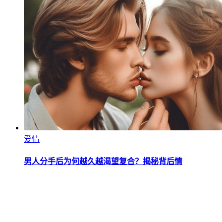
爱情
男人分手后为何越久越渴望复合？揭秘背后情