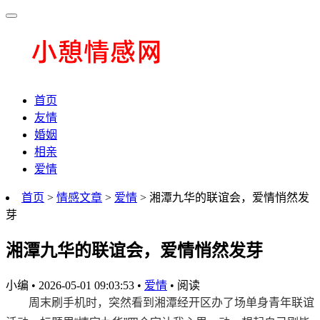
首页
友情
婚姻
相亲
爱情
首页
>
情感文章
>
爱情
> 湘潭九华的联谊会，爱情悄然发
芽
湘潭九华的联谊会，爱情悄然发芽
小编
•
2026-05-01 09:03:53
•
爱情
•
阅读
周末刷手机时，突然看到湘潭经开区办了场单身青年联谊