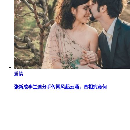
爱情
张新成李兰迪分手传闻风起云涌，真相究竟何