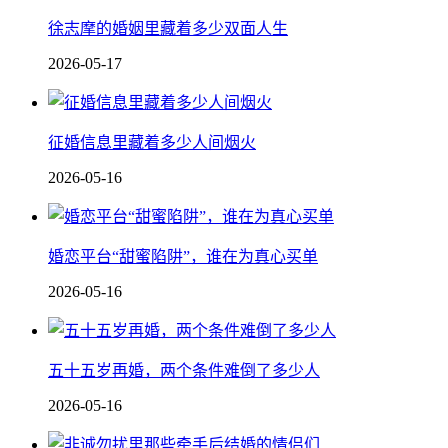
徐志摩的婚姻里藏着多少双面人生
2026-05-17
征婚信息里藏着多少人间烟火
2026-05-16
婚恋平台“甜蜜陷阱”，谁在为真心买单
2026-05-16
五十五岁再婚，两个条件难倒了多少人
2026-05-16