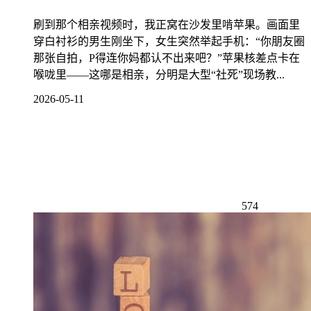
刷到那个相亲视频时，我正窝在沙发里啃苹果。画面里
穿白衬衫的男生刚坐下，女生突然举起手机：“你朋友圈
那张自拍，P得连你妈都认不出来吧？”苹果核差点卡在
喉咙里——这哪是相亲，分明是大型“社死”现场教...
2026-05-11
574