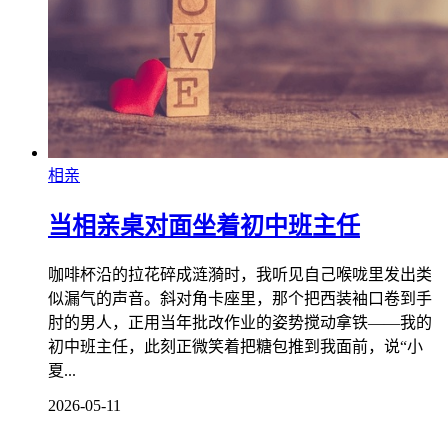
相亲
当相亲桌对面坐着初中班主任
咖啡杯沿的拉花碎成涟漪时，我听见自己喉咙里发出类
似漏气的声音。斜对角卡座里，那个把西装袖口卷到手
肘的男人，正用当年批改作业的姿势搅动拿铁——我的
初中班主任，此刻正微笑着把糖包推到我面前，说“小
夏...
2026-05-11