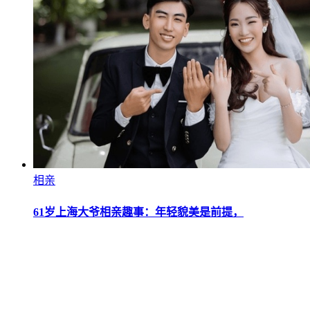
相亲
61岁上海大爷相亲趣事：年轻貌美是前提，