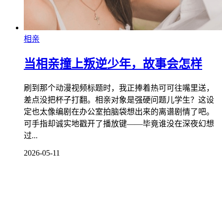
相亲
当相亲撞上叛逆少年，故事会怎样
刷到那个动漫视频标题时，我正捧着热可可往嘴里送，
差点没把杯子打翻。相亲对象是强硬问题儿学生？这设
定也太像编剧在办公室拍脑袋想出来的离谱剧情了吧。
可手指却诚实地戳开了播放键——毕竟谁没在深夜幻想
过...
2026-05-11