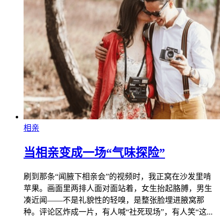
相亲
当相亲变成一场“气味探险”
刷到那条“闻腋下相亲会”的视频时，我正窝在沙发里啃
苹果。画面里两排人面对面站着，女生抬起胳膊，男生
凑近闻——不是礼貌性的轻嗅，是整张脸埋进腋窝那
种。评论区炸成一片，有人喊“社死现场”，有人笑“这...