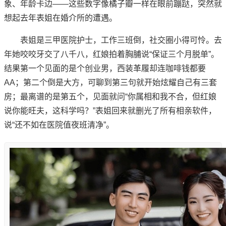
象、年龄卡边——这些数字像橘子瓣一样在眼前蹦跶，突然就
想起去年表姐在婚介所的遭遇。
表姐是三甲医院护士，工作三班倒，社交圈小得可怜。去
年她咬咬牙交了八千八，红娘拍着胸脯说“保证三个月脱单”。
结果第一个见面的是个创业男，西装革履却连咖啡钱都要
AA；第二个倒是大方，可聊到第三句就开始炫耀自己有三套
房；最离谱的是第五个，见面就问“你属相和我不合，但红娘
说你能旺夫，这科学吗？”表姐回来就删光了所有相亲软件，
说“还不如在医院值夜班清净”。