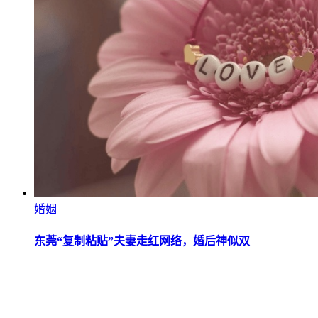
婚姻
东莞“复制粘贴”夫妻走红网络，婚后神似双