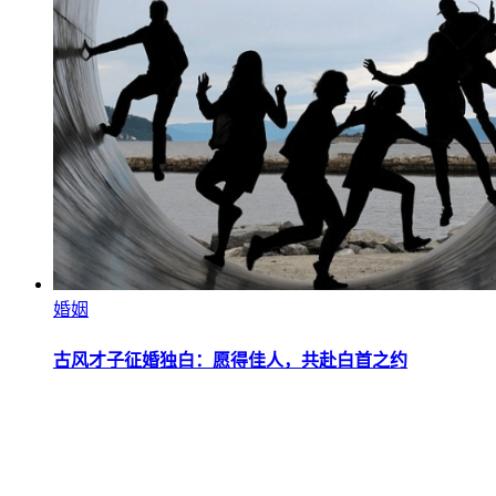
婚姻
古风才子征婚独白：愿得佳人，共赴白首之约