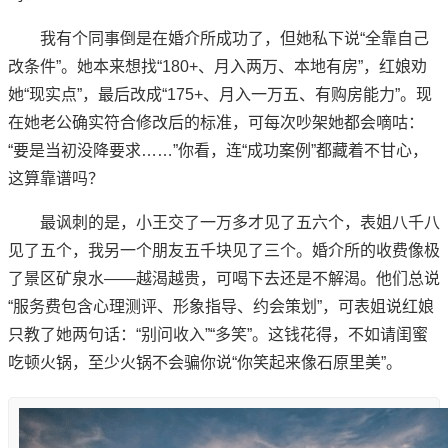
我有个同事倒是在婚介所成功了，但她私下说“全靠自己
改条件”。她本来想找“180+、月入两万、本地有房”，红娘劝
她“现实点”，最后改成“175+、月入一万五、有购房能力”。现
在她老公确实符合修改后的标准，可每次吵架她都会嘀咕：
“要是当初没降要求……”你看，连“成功案例”都藏着不甘心，
这算靠谱吗？
最讽刺的是，小王交了一万多才见了五六个，表姐八千八
见了五个，我另一个朋友五千块见了三个。婚介所的收费像极
了景区矿泉水——越渴越贵，可喝下去还是不解渴。他们总说
“服务费包含心理测评、形象指导、约会策划”，可表姐说红娘
只教了她两句话：“别问收入”“多笑”。这钱花得，不如请闺蜜
吃顿火锅，至少火锅不会骗你说“你笑起来像石原里美”。