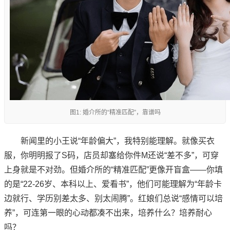
图1: 婚介所的“精准匹配”，靠谱吗
新闻里的小王说“年龄偏大”，我特别能理解。就像买衣
服，你明明报了S码，店员却塞给你件M还说“差不多”，可穿
上身就是不对劲。但婚介所的“精准匹配”更像开盲盒——你填
的是“22-26岁、本科以上、爱看书”，他们可能理解为“年龄卡
边就行、学历别差太多、别太闹腾”。红娘们总说“感情可以培
养”，可连第一眼的心动都凑不出来，培养什么？培养耐心
吗？