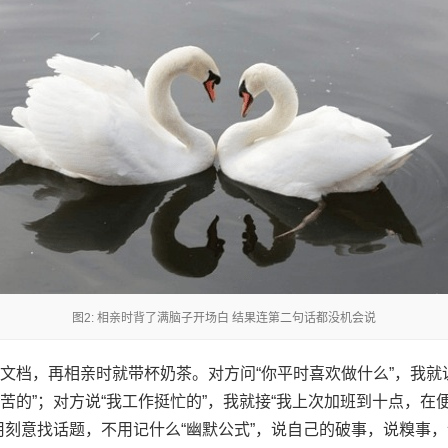
图2: 相亲时背了满脑子开场白 结果连第二句话都没机会说
文档，再相亲时就带杯奶茶。对方问“你平时喜欢做什么”，我就
苦的”；对方说“我工作挺忙的”，我就接“我上次加班到十点，在
用刻意找话题，不用记什么“幽默公式”，说自己的破事，说糗事