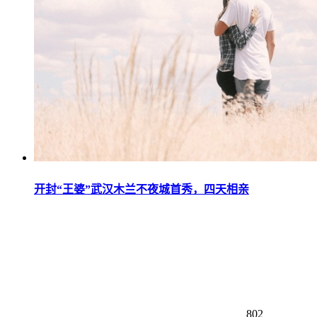
开封“王婆”武汉木兰不夜城首秀，四天相亲
802