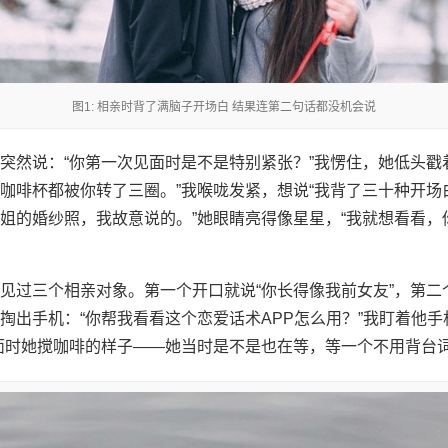
图1: 相亲时背了满脑子开场白 结果连第二句话都没机会说
突然说：“你第一次见面时是不是特别紧张？”我愣住，她低头戳
咖啡杯都被你转了三圈。”我喉咙发紧，想说“我背了三十种开场白
姐的婚纱照，我故意说的。”她眼睛亮得像星星，“我就想看看，
见过三个相亲对象。第一个开口就说“你长得像我前女友”，第二
掏出手机：“你帮我看看这个恋爱话术APP怎么用？”我盯着他手
面时她搅咖啡的样子——她当时是不是也在等，等一个不用背台