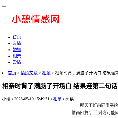
首页
友情
婚姻
相亲
爱情
首页
>
情感文章
>
相亲
> 相亲时背了满脑子开场白 结果连
相亲时背了满脑子开场白 结果连第二句
小编
•
2026-05-19 15:49:51
•
相亲
•
阅读
那天下班前同事塞给
情商回复”，连对方可能