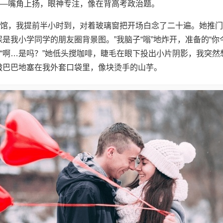
—嘴角上扬，眼神专注，像在背高考政治题。
馆，我提前半小时到，对着玻璃窗把开场白念了二十遍。她推门
保是我小学同学的朋友圈背景图。”我脑子“嗡”地炸开，准备的“你
“啊…是吗？”她低头搅咖啡，睫毛在眼下投出小片阴影，我突然
皱巴巴地塞在我外套口袋里，像块烫手的山芋。