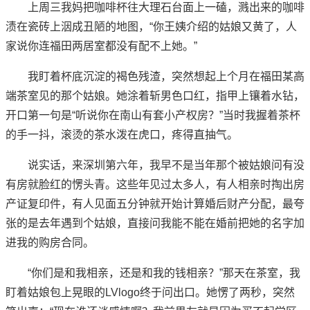
上周三我妈把咖啡杯往大理石台面上一磕，溅出来的咖啡
渍在瓷砖上洇成丑陋的地图，“你王姨介绍的姑娘又黄了，人
家说你连福田两居室都没有配不上她。”
我盯着杯底沉淀的褐色残渣，突然想起上个月在福田某高
端茶室见的那个姑娘。她涂着斩男色口红，指甲上镶着水钻，
开口第一句是“听说你在南山有套小产权房？”当时我握着茶杯
的手一抖，滚烫的茶水泼在虎口，疼得直抽气。
说实话，来深圳第六年，我早不是当年那个被姑娘问有没
有房就脸红的愣头青。这些年见过太多人，有人相亲时掏出房
产证复印件，有人见面五分钟就开始计算婚后财产分配，最夸
张的是去年遇到个姑娘，直接问我能不能在婚前把她的名字加
进我的购房合同。
“你们是和我相亲，还是和我的钱相亲？”那天在茶室，我
盯着姑娘包上晃眼的LVlogo终于问出口。她愣了两秒，突然