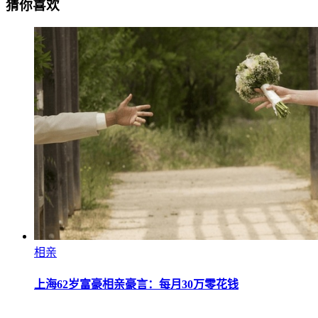
猜你喜欢
相亲
上海62岁富豪相亲豪言：每月30万零花钱