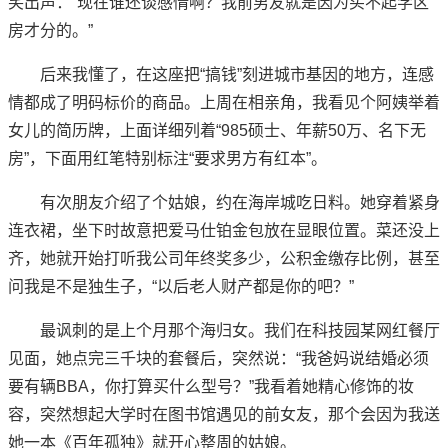
笑出声：“现在谁还谈感情啊？我前男友就是因为买不起学区
房才分的。”
后来我懂了，在这座把“搞钱”刻进城市基因的地方，连感
情都成了明码标价的商品。上周在相亲角，我看见个阿姨举着
女儿的简历牌，上面详细列着“985硕士、年薪50万、名下无
房”，下面用红笔特别标注“要求男方有红本”。
有次朋友介绍了个姑娘，约在海岸城吃日料。她穿着紧身
连衣裙，坐下时故意把爱马仕铂金包放在显眼位置。菜还没上
齐，她就开始打听我公司年终奖多少，公积金缴存比例，甚至
问我是不是独生子，“以后老人财产都是你的吧？”
最讽刺的是上个月那个海归女。我们在科技园某网红餐厅
见面，她点完三千块的套餐后，突然说：“我爸妈说结婚必须
要有辆BBA，你打算买什么型号？”我看着她精心修饰的妆
容，突然想起大学时在图书馆遇见的前女友，那个会因为我送
她一本《百年孤独》就开心整周的姑娘。