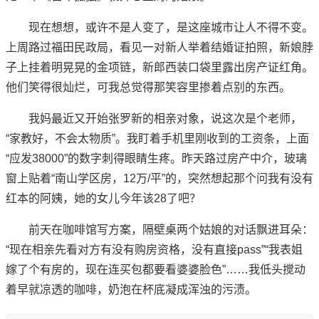
现在想想，或许不是人变了，是这座城市让人不得不变。
上周路过福田民政局，看见一对新人举着结婚证拍照，新娘脖
子上挂着明晃晃的金项链，新郎西装口袋里露出房产证红角。
他们笑得很灿烂，可我总觉得那笑容里掺着点别的东西。
我妈最近又开始张罗新的相亲对象，说这次是个老师，
“家教好，不会太物质”。我盯着手机里刚收到的工资条，上面
“应发38000”的数字刺得眼睛生疼。昨天路过房产中介，玻璃
窗上贴着“南山学区房，12万/平”的，突然想起那个问我有没有
红本的阿姨，她的女儿今年该28了吧？
前天在咖啡馆写方案，隔壁桌两个姑娘的对话飘进耳朵：
“现在相亲先看对方有没有购房资格，没有直接pass”“我表姐
嫁了个有房的，现在连买包都要看婆婆脸色”……我低头搅动
着早就凉透的咖啡，奶泡在杯底凝成浑浊的污渍。