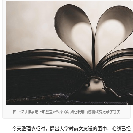
图1: 深圳相亲场上那些直奔钱来的姑娘让我明白感情终究败给了现实
今天整理衣柜时，翻出大学时前女友送的围巾，毛线已经