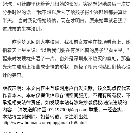
起球，可针脚里还缠着几根她的长发。突然想起她最后一次提
分手时说的话：“我不想以后为了给孩子报个兴趣班都要算计
半天。”当时我觉得她矫情，现在才明白，原来她早就看透了
这城市的生存法则。
昨晚梦见回到大学校园，我和前女友坐在操场看台上，她
指着天上星星说：“以后我们要在有落地窗的房子里看星星。”
醒来时发现枕头湿了一片，窗外是深圳永不熄灭的霓虹，那些
光斑在玻璃上扭曲成奇怪的形状，像极了相亲时姑娘们精心设
计的笑容。
版权声明：本文内容由互联网用户自发贡献，该文观点仅代表
作者本人。本站仅提供信息存储空间服务，不拥有所有权，不
承担相关法律责任。如发现本站有涉嫌抄袭侵权/违法违规的
内容， 请发送邮件至 972197909@qq.com 举报，一经查实，
本站将立刻删除。如若转载，请注明出处：
http://www.bolinan.com/qinggan/25168.html