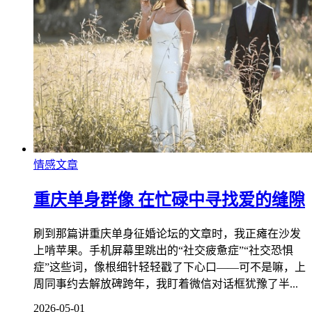
情感文章
重庆单身群像 在忙碌中寻找爱的缝隙
刷到那篇讲重庆单身征婚论坛的文章时，我正瘫在沙发
上啃苹果。手机屏幕里跳出的“社交疲惫症”“社交恐惧
症”这些词，像根细针轻轻戳了下心口——可不是嘛，上
周同事约去解放碑跨年，我盯着微信对话框犹豫了半...
2026-05-01