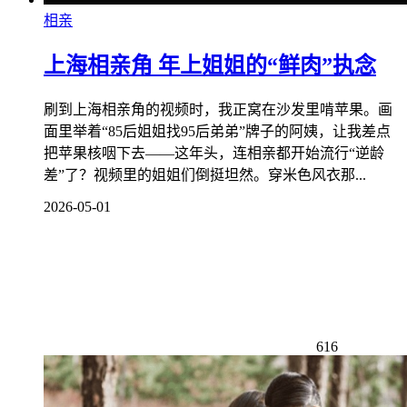
相亲
上海相亲角 年上姐姐的“鲜肉”执念
刷到上海相亲角的视频时，我正窝在沙发里啃苹果。画
面里举着“85后姐姐找95后弟弟”牌子的阿姨，让我差点
把苹果核咽下去——这年头，连相亲都开始流行“逆龄
差”了？视频里的姐姐们倒挺坦然。穿米色风衣那...
2026-05-01
616