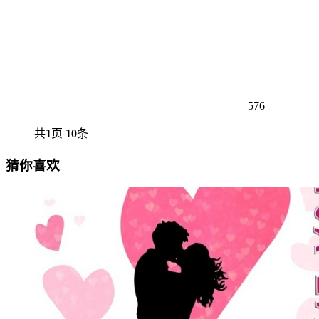
576
共
1
页
10
条
猜你喜欢