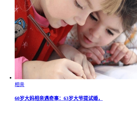
相亲
60岁大妈相亲遇奇事：63岁大爷提试婚，