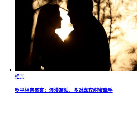
相亲
罗平相亲盛宴：浪漫邂逅，多对嘉宾甜蜜牵手