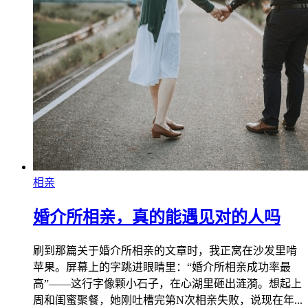
相亲
婚介所相亲，真的能遇见对的人吗
刷到那篇关于婚介所相亲的文章时，我正窝在沙发里啃
苹果。屏幕上的字跳进眼睛里：“婚介所相亲成功率最
高”——这行字像颗小石子，在心湖里砸出涟漪。想起上
周和闺蜜聚餐，她刚吐槽完第N次相亲失败，说现在年...