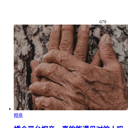
679
相亲