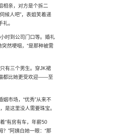
姐相亲，对方是个拆二
伺候人吧”，表姐笑着递
手礼。
小时到公司门口等。婚礼
她突然哽咽，“是那种被需
只有三个男生。穿JK裙
猫都比她更受欢迎——至
姻市场，“优秀”从来不
，是这里没人需要珠宝。
“有房有车，年薪50
？”阿姨白她一眼：“那