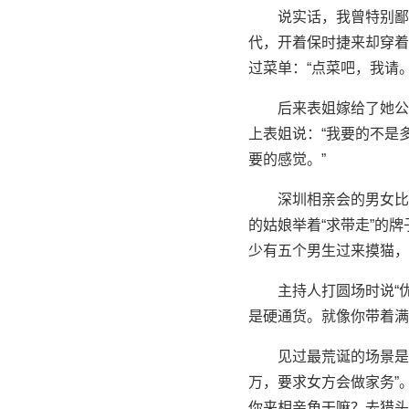
说实话，我曾特别鄙
代，开着保时捷来却穿着
过菜单：“点菜吧，我请
后来表姐嫁给了她公
上表姐说：“我要的不是
要的感觉。”
深圳相亲会的男女比
的姑娘举着“求带走”的
少有五个男生过来摸猫，
主持人打圆场时说“
是硬通货。就像你带着满
见过最荒诞的场景是
万，要求女方会做家务”
你来相亲角干嘛？去猎头