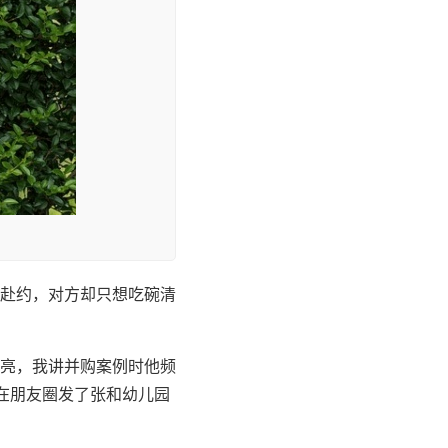
赴约，对方却只想吃碗清
亮，我讲并购案例时他频
在朋友圈发了张和幼儿园