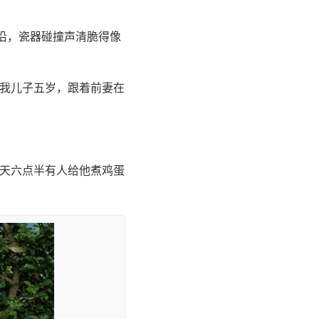
沿，瓷器碰撞声清脆得像
“我儿子五岁，跟着前妻在
每天六点半有人给他煮鸡蛋