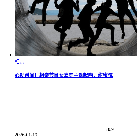
相亲
心动瞬间！相亲节目女嘉宾主动献吻，甜蜜氛
869
2026-01-19