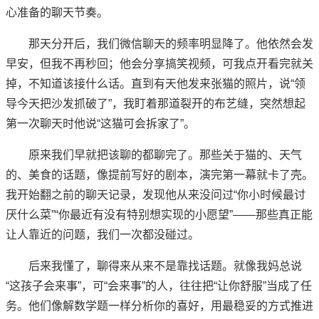
心准备的聊天节奏。
那天分开后，我们微信聊天的频率明显降了。他依然会发
早安，但我不再秒回；他会分享搞笑视频，可我点开看完就关
掉，不知道该接什么话。直到有天他发来张猫的照片，说“领
导今天把沙发抓破了”，我盯着那道裂开的布艺缝，突然想起
第一次聊天时他说“这猫可会拆家了”。
原来我们早就把该聊的都聊完了。那些关于猫的、天气
的、美食的话题，像提前写好的剧本，演完第一幕就卡了壳。
我开始翻之前的聊天记录，发现他从来没问过“你小时候最讨
厌什么菜”“你最近有没有特别想实现的小愿望”——那些真正能
让人靠近的问题，我们一次都没碰过。
后来我懂了，聊得来从来不是靠找话题。就像我妈总说
“这孩子会来事”，可“会来事”的人，往往把“让你舒服”当成了任
务。他们像解数学题一样分析你的喜好，用最稳妥的方式推进