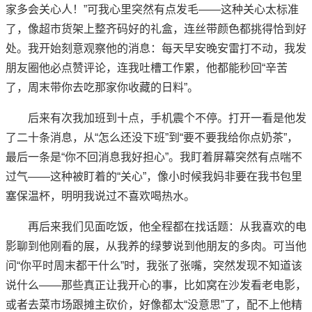
家多会关心人！”可我心里突然有点发毛——这种关心太标准
了，像超市货架上整齐码好的礼盒，连丝带颜色都挑得恰到好
处。我开始刻意观察他的消息：每天早安晚安雷打不动，我发
朋友圈他必点赞评论，连我吐槽工作累，他都能秒回“辛苦
了，周末带你去吃那家你收藏的日料”。
后来有次我加班到十点，手机震个不停。打开一看是他发
了二十条消息，从“怎么还没下班”到“要不要我给你点奶茶”，
最后一条是“你不回消息我好担心”。我盯着屏幕突然有点喘不
过气——这种被盯着的“关心”，像小时候我妈非要在我书包里
塞保温杯，明明我说过不喜欢喝热水。
再后来我们见面吃饭，他全程都在找话题：从我喜欢的电
影聊到他刚看的展，从我养的绿萝说到他朋友的多肉。可当他
问“你平时周末都干什么”时，我张了张嘴，突然发现不知道该
说什么——那些真正让我开心的事，比如窝在沙发看老电影，
或者去菜市场跟摊主砍价，好像都太“没意思”了，配不上他精