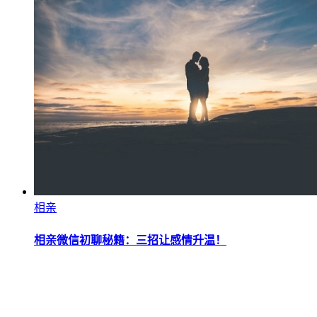
相亲
相亲微信初聊秘籍：三招让感情升温！