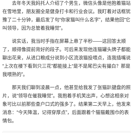
去年冬天我妈托人介绍了个男生，微信头像是他抱着猫站
在雪地里，朋友圈全是健身打卡和行业会议。我盯着对话框犹
豫了二十分钟，最后发了句“你家猫叫什么名字”，结果他回“它
叫领导，因为总管着我睡觉”。
说实话，我当时手指在屏幕上悬了半秒——这回答太顺
了，顺得像提前背好的段子。可后来发现他连猫罐头牌子都能
聊出花来，从进口粮成分说到小区流浪猫投喂点，连我插嘴说
“上次在楼下看到只三花”都能接上“是不是尾巴尖有撮白？那是
我喂熟的”。
那天我们聊到凌晨一点，他甚至给我发了张猫趴键盘的照
片，说“领导在催我睡觉”。我抱着手机笑出声，心想这相亲对
象可比以前那些查户口式的强多了。结果第二天早上，他发来
消息：“今天降温，记得穿厚点”，后面跟着个猫猫戴围巾的表
情包。