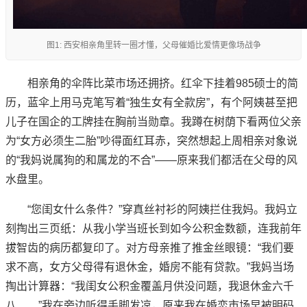
图1: 西安相亲角里转一圈才懂，父母催婚比爱情更像场战争
相亲角的伞阵比菜市场还拥挤。红伞下挂着985硕士的简
历，蓝伞上用马克笔写着“独生女有全款房”，有个阿姨甚至把
儿子在国企的工牌挂在胸前当勋章。我蹲在树荫下看两位父亲
为“女方必须生二胎”吵得面红耳赤，突然想起上周相亲对象说
的“我妈说属狗的和属龙的不合”——原来我们都活在父母的风
水盘里。
“您闺女什么条件？”穿真丝衬衫的阿姨拦住我妈。我妈立
刻掏出三页纸：从我小学当班长到如今公积金数额，连我前年
拔智齿的病历都复印了。对方母亲推了推金丝眼镜：“我们要
求不高，女方父母得有退休金，婚房不能有贷款。”我妈当场
掏出计算器：“我闺女公积金覆盖月供没问题，我退休金六千
八……”我在旁边听得手脚发凉，原来我在婚恋市场早被明码