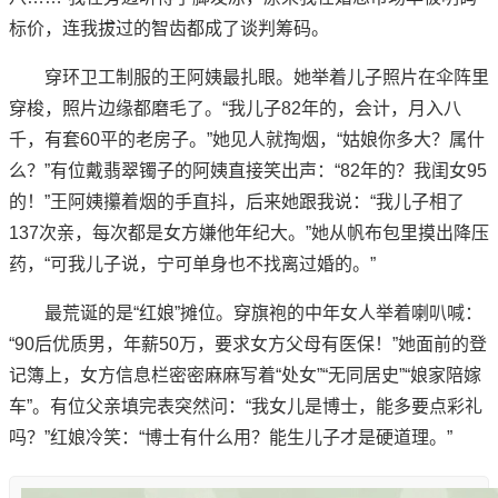
标价，连我拔过的智齿都成了谈判筹码。
穿环卫工制服的王阿姨最扎眼。她举着儿子照片在伞阵里
穿梭，照片边缘都磨毛了。“我儿子82年的，会计，月入八
千，有套60平的老房子。”她见人就掏烟，“姑娘你多大？属什
么？”有位戴翡翠镯子的阿姨直接笑出声：“82年的？我闺女95
的！”王阿姨攥着烟的手直抖，后来她跟我说：“我儿子相了
137次亲，每次都是女方嫌他年纪大。”她从帆布包里摸出降压
药，“可我儿子说，宁可单身也不找离过婚的。”
最荒诞的是“红娘”摊位。穿旗袍的中年女人举着喇叭喊：
“90后优质男，年薪50万，要求女方父母有医保！”她面前的登
记簿上，女方信息栏密密麻麻写着“处女”“无同居史”“娘家陪嫁
车”。有位父亲填完表突然问：“我女儿是博士，能多要点彩礼
吗？”红娘冷笑：“博士有什么用？能生儿子才是硬道理。”