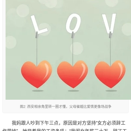
图2: 西安相亲角里转一圈才懂，父母催婚比爱情更像场战争
我妈跟人吵到下午三点，原因是对方坚持“女方必须辞工