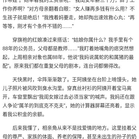
作带娃”。她举着我的工资条吼：“我闺女年薪三十万，辞了工
作你养啊？”对方母亲翻着白眼：“女人赚再多钱有什么用？不
生孩子就是绝后！”我拽着妈要走，她却掏出速效救心丸：“再
等等，刚才有个条件不错的……”
穿旗袍的红娘凑过来搭话：“姑娘你属什么？我手里有个
88年的公务员，父母都是教师……”我盯着她嘴角的痣突然想
起，上周相亲对象也属88年，他说“我妈说属蛇的和属猪的最
配”。原来我们都在重复父母的剧本，连台词都懒得改。
天快黑时，伞阵渐渐散了。王阿姨坐在台阶上啃馒头，她
儿子照片被风吹到臭水沟里。穿真丝衬衫的阿姨开着宝马离
开，车窗里飘出“我闺女嫁过去必须当家”的喊声。我妈还在跟
人争论“属羊的到底克不克夫”，她的计算器屏幕还亮着，显示
着我公积金的余额。
后来我懂了，相亲角从来不是找爱情的地方。这里挂着父
母的尊严、家族的体面、养老的保障，甚至未出生的孙子的奶