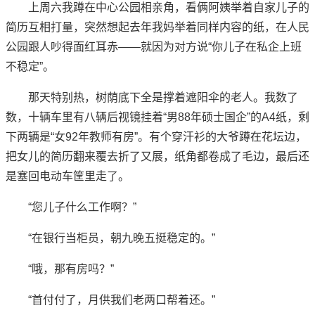
上周六我蹲在中心公园相亲角，看俩阿姨举着自家儿子的
简历互相打量，突然想起去年我妈举着同样内容的纸，在人民
公园跟人吵得面红耳赤——就因为对方说“你儿子在私企上班
不稳定”。
那天特别热，树荫底下全是撑着遮阳伞的老人。我数了
数，十辆车里有八辆后视镜挂着“男88年硕士国企”的A4纸，剩
下两辆是“女92年教师有房”。有个穿汗衫的大爷蹲在花坛边，
把女儿的简历翻来覆去折了又展，纸角都卷成了毛边，最后还
是塞回电动车筐里走了。
“您儿子什么工作啊？”
“在银行当柜员，朝九晚五挺稳定的。”
“哦，那有房吗？”
“首付付了，月供我们老两口帮着还。”