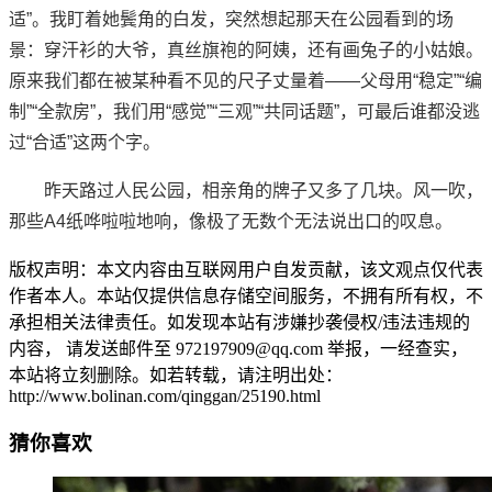
适”。我盯着她鬓角的白发，突然想起那天在公园看到的场
景：穿汗衫的大爷，真丝旗袍的阿姨，还有画兔子的小姑娘。
原来我们都在被某种看不见的尺子丈量着——父母用“稳定”“编
制”“全款房”，我们用“感觉”“三观”“共同话题”，可最后谁都没逃
过“合适”这两个字。
昨天路过人民公园，相亲角的牌子又多了几块。风一吹，
那些A4纸哗啦啦地响，像极了无数个无法说出口的叹息。
版权声明：本文内容由互联网用户自发贡献，该文观点仅代表
作者本人。本站仅提供信息存储空间服务，不拥有所有权，不
承担相关法律责任。如发现本站有涉嫌抄袭侵权/违法违规的
内容， 请发送邮件至 972197909@qq.com 举报，一经查实，
本站将立刻删除。如若转载，请注明出处：
http://www.bolinan.com/qinggan/25190.html
猜你喜欢