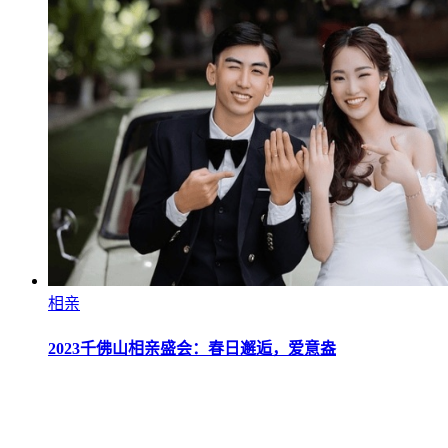
相亲
2023千佛山相亲盛会：春日邂逅，爱意盎