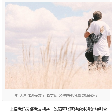
图1: 天津公园相亲角转一圈才懂，父母眼中的合适比爱重要多了
上周我妈又催我去相亲，说隔壁张阿姨的外甥女“特别合