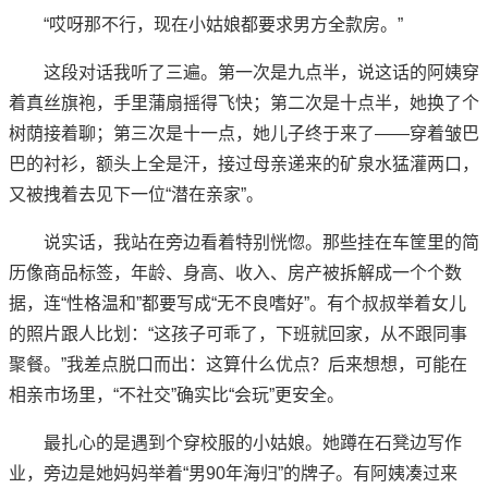
“哎呀那不行，现在小姑娘都要求男方全款房。”
这段对话我听了三遍。第一次是九点半，说这话的阿姨穿
着真丝旗袍，手里蒲扇摇得飞快；第二次是十点半，她换了个
树荫接着聊；第三次是十一点，她儿子终于来了——穿着皱巴
巴的衬衫，额头上全是汗，接过母亲递来的矿泉水猛灌两口，
又被拽着去见下一位“潜在亲家”。
说实话，我站在旁边看着特别恍惚。那些挂在车筐里的简
历像商品标签，年龄、身高、收入、房产被拆解成一个个数
据，连“性格温和”都要写成“无不良嗜好”。有个叔叔举着女儿
的照片跟人比划：“这孩子可乖了，下班就回家，从不跟同事
聚餐。”我差点脱口而出：这算什么优点？后来想想，可能在
相亲市场里，“不社交”确实比“会玩”更安全。
最扎心的是遇到个穿校服的小姑娘。她蹲在石凳边写作
业，旁边是她妈妈举着“男90年海归”的牌子。有阿姨凑过来