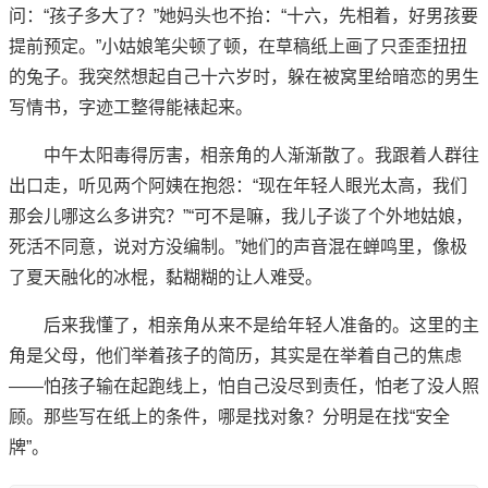
问：“孩子多大了？”她妈头也不抬：“十六，先相着，好男孩要
提前预定。”小姑娘笔尖顿了顿，在草稿纸上画了只歪歪扭扭
的兔子。我突然想起自己十六岁时，躲在被窝里给暗恋的男生
写情书，字迹工整得能裱起来。
中午太阳毒得厉害，相亲角的人渐渐散了。我跟着人群往
出口走，听见两个阿姨在抱怨：“现在年轻人眼光太高，我们
那会儿哪这么多讲究？”“可不是嘛，我儿子谈了个外地姑娘，
死活不同意，说对方没编制。”她们的声音混在蝉鸣里，像极
了夏天融化的冰棍，黏糊糊的让人难受。
后来我懂了，相亲角从来不是给年轻人准备的。这里的主
角是父母，他们举着孩子的简历，其实是在举着自己的焦虑
——怕孩子输在起跑线上，怕自己没尽到责任，怕老了没人照
顾。那些写在纸上的条件，哪是找对象？分明是在找“安全
牌”。