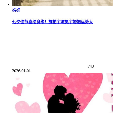
婚姻
七夕佳节喜结良缘！施柏宇陈昊宇婚姻运势大
743
2026-01-01