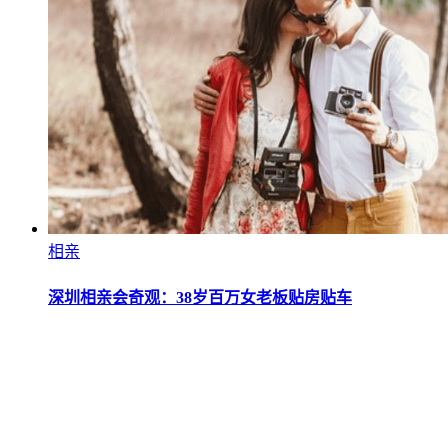
相亲
深圳相亲会奇观：38岁百万女老板贴房贴车