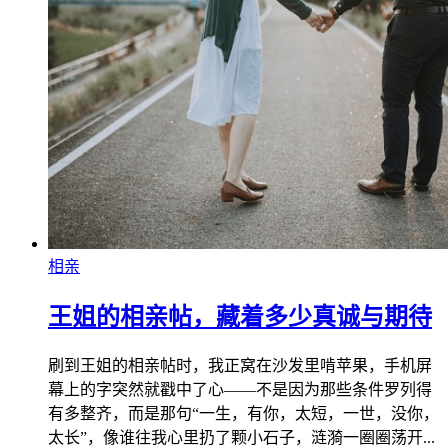
相亲
王姐的相亲帖，藏着多少真诚与期待
刷到王姐的相亲帖时，我正窝在沙发里啃苹果，手机屏
幕上的字突然就戳中了心——不是因为那些条件罗列得
有多整齐，而是那句“一生，有你，太短，一世，没你，
太长”，像谁往我心里扔了颗小石子，涟漪一圈圈荡开...