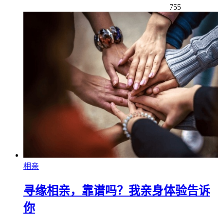
755
相亲
寻缘相亲，靠谱吗？我亲身体验告诉
你