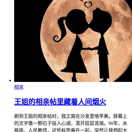
相亲
王姐的相亲帖里藏着人间烟火
刷到王姐的相亲帖时，我正窝在沙发里啃苹果。屏幕上
的文字像一颗石子投入心湖，荡开层层涟漪。90年、水
瓶座、人民教师，这些标签叠在一起，突然让我想起大