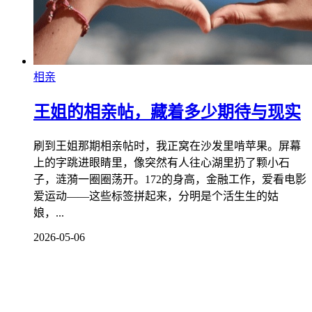
相亲
王姐的相亲帖，藏着多少期待与现实
刷到王姐那期相亲帖时，我正窝在沙发里啃苹果。屏幕
上的字跳进眼睛里，像突然有人往心湖里扔了颗小石
子，涟漪一圈圈荡开。172的身高，金融工作，爱看电影
爱运动——这些标签拼起来，分明是个活生生的姑
娘，...
2026-05-06