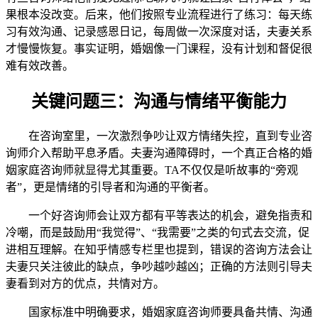
果根本没改变。后来，他们按照专业流程进行了练习：每天练
习有效沟通、记录感恩日记，每周做一次深度对话，夫妻关系
才慢慢恢复。事实证明，婚姻像一门课程，没有计划和督促很
难有效改善。
关键问题三：沟通与情绪平衡能力
在咨询室里，一次激烈争吵让双方情绪失控，直到专业咨
询师介入帮助平息矛盾。夫妻沟通障碍时，一个真正合格的婚
姻家庭咨询师就显得尤其重要。TA不仅仅是听故事的“旁观
者”，更是情绪的引导者和沟通的平衡者。
一个好咨询师会让双方都有平等表达的机会，避免指责和
冷嘲，而是鼓励用“我觉得”、“我需要”之类的句式去交流，促
进相互理解。在知乎情感专栏里也提到，错误的咨询方法会让
夫妻只关注彼此的缺点，争吵越吵越凶；正确的方法则引导夫
妻看到对方的优点，共情对方。
国家标准中明确要求，婚姻家庭咨询师要具备共情、沟通