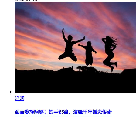
婚姻
海南黎族阿婆：妙手织锦，演绎千年婚恋传奇