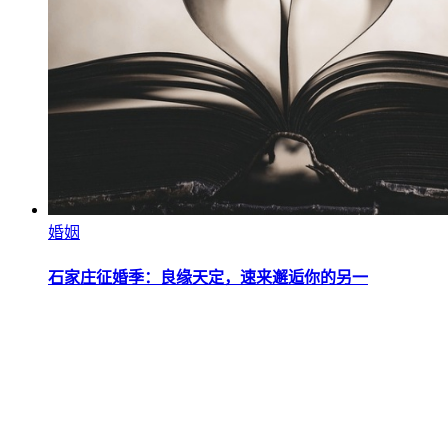
婚姻
石家庄征婚季：良缘天定，速来邂逅你的另一