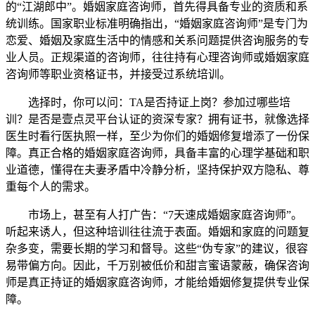
的“江湖郎中”。婚姻家庭咨询师，首先得具备专业的资质和系
统训练。国家职业标准明确指出，“婚姻家庭咨询师”是专门为
恋爱、婚姻及家庭生活中的情感和关系问题提供咨询服务的专
业人员。正规渠道的咨询师，往往持有心理咨询师或婚姻家庭
咨询师等职业资格证书，并接受过系统培训。
选择时，你可以问：TA是否持证上岗？参加过哪些培
训？是否是壹点灵平台认证的资深专家？拥有证书，就像选择
医生时看行医执照一样，至少为你们的婚姻修复增添了一份保
障。真正合格的婚姻家庭咨询师，具备丰富的心理学基础和职
业道德，懂得在夫妻矛盾中冷静分析，坚持保护双方隐私、尊
重每个人的需求。
市场上，甚至有人打广告：“7天速成婚姻家庭咨询师”。
听起来诱人，但这种培训往往流于表面。婚姻和家庭的问题复
杂多变，需要长期的学习和督导。这些“伪专家”的建议，很容
易带偏方向。因此，千万别被低价和甜言蜜语蒙蔽，确保咨询
师是真正持证的婚姻家庭咨询师，才能给婚姻修复提供专业保
障。