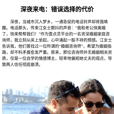
深夜来电：错误选择的代价
深夜，当城市沉入梦乡，一通急促的电话铃声却将我唤
醒。电话那头，传来江女士颤抖的声音：“我和老公快离婚
了，快来帮帮我们！”作为壹点灵平台的一名资深婚姻家庭咨
询师，我立刻从床上坐起，心中涌起一股不祥的预感。江女士
告诉我，他们曾找过一位所谓的“婚姻咨询师”，希望为婚姻指
路，却不料矛盾愈发严重。原来，那位咨询师并无婚姻相关资
质，仅是一位自学的情感博主，轻率地偏袒她丈夫的观点，导
致两人信任彻底崩溃。