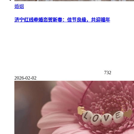
婚姻
济宁红线牵婚恋贺新春：佳节良缘，共迎福年
732
2026-02-02