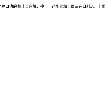
他袖口沾的咖啡渍突然走神——这场景和上周三在日料店、上周