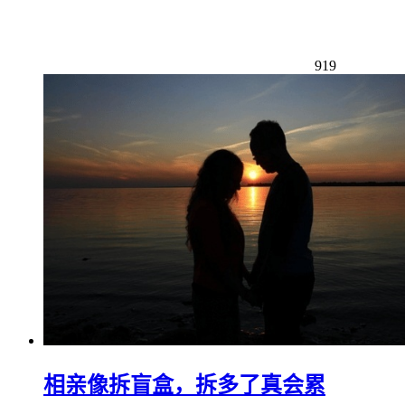
919
相亲像拆盲盒，拆多了真会累