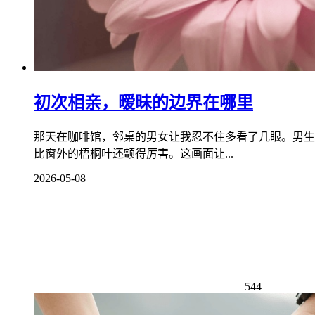
初次相亲，暧昧的边界在哪里
那天在咖啡馆，邻桌的男女让我忍不住多看了几眼。男生
比窗外的梧桐叶还颤得厉害。这画面让...
2026-05-08
544