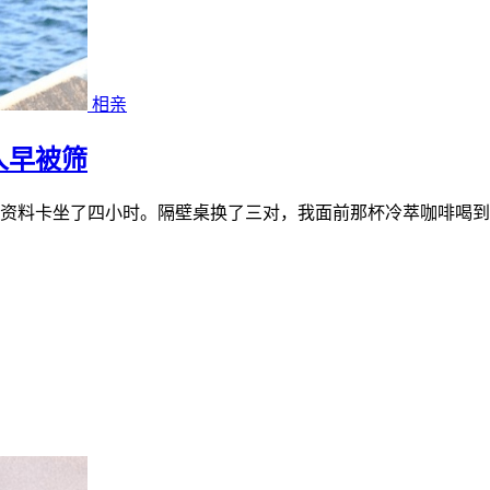
相亲
人早被筛
资料卡坐了四小时。隔壁桌换了三对，我面前那杯冷萃咖啡喝到