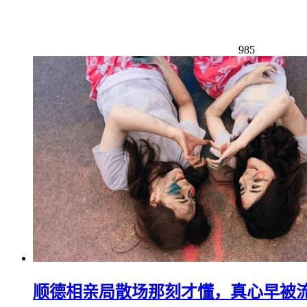
985
顺德相亲局散场那刻才懂，真心早被