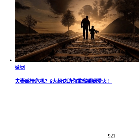
婚姻
夫妻感情危机？6大秘诀助你重燃婚姻爱火！
921