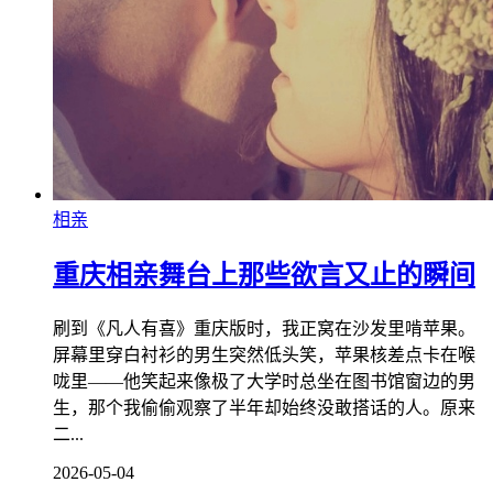
相亲
重庆相亲舞台上那些欲言又止的瞬间
刷到《凡人有喜》重庆版时，我正窝在沙发里啃苹果。
屏幕里穿白衬衫的男生突然低头笑，苹果核差点卡在喉
咙里——他笑起来像极了大学时总坐在图书馆窗边的男
生，那个我偷偷观察了半年却始终没敢搭话的人。原来
二...
2026-05-04