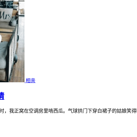
相亲
情
时，我正窝在空调房里啃西瓜。气球拱门下穿白裙子的姑娘笑得眼睛