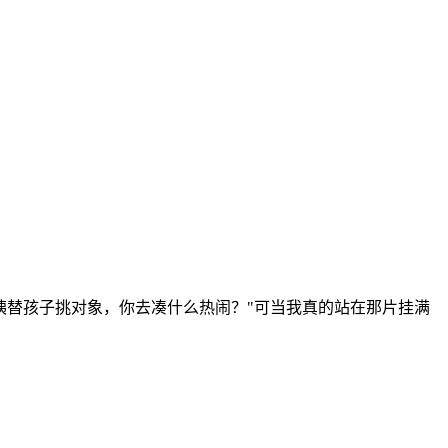
姨替孩子挑对象，你去凑什么热闹？"可当我真的站在那片挂满