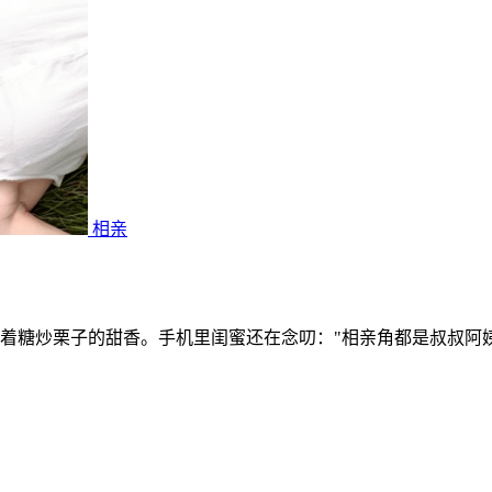
相亲
着糖炒栗子的甜香。手机里闺蜜还在念叨："相亲角都是叔叔阿